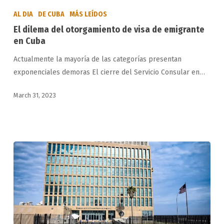
dilema
AL DIA
DE CUBA
MÁS LEÍDOS
del
El dilema del otorgamiento de visa de emigrante
otorgamiento
en Cuba
de
Actualmente la mayoría de las categorías presentan
visa
exponenciales demoras El cierre del Servicio Consular en…
de
emigrante
March 31, 2023
en
Cuba