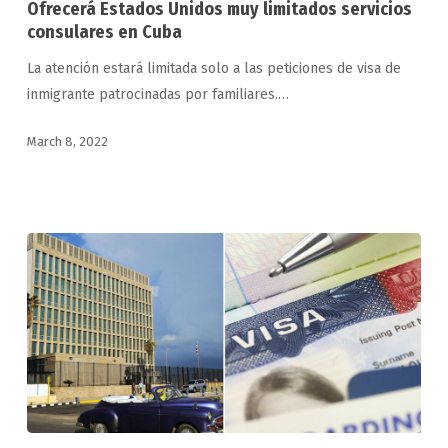
Ofrecerá Estados Unidos muy limitados servicios
muy
consulares en Cuba
limitados
La atención estará limitada solo a las peticiones de visa de
servicios
inmigrante patrocinadas por familiares.…
consulares
en
March 8, 2022
Cuba
Aprueban