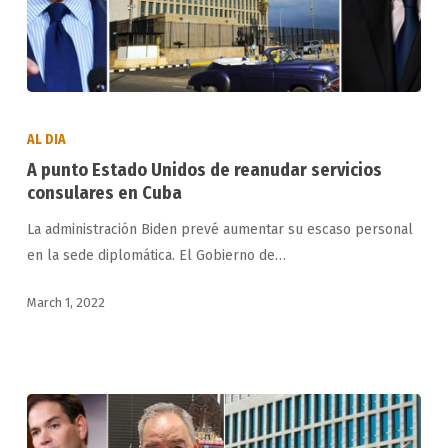
A
punto
AL DIA
Estado
A punto Estado Unidos de reanudar servicios
Unidos
consulares en Cuba
de
La administración Biden prevé aumentar su escaso personal
reanudar
en la sede diplomática. El Gobierno de…
servicios
consulares
March 1, 2022
en
Cuba