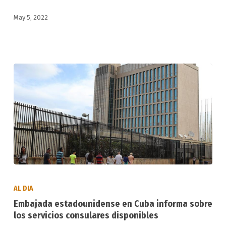
en
May 5, 2022
La
Habana
Embajada
estadounidense
AL DIA
en
Embajada estadounidense en Cuba informa sobre
Cuba
los servicios consulares disponibles
informa