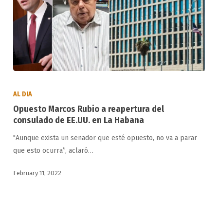
Opuesto
Marcos
AL DIA
Rubio
Opuesto Marcos Rubio a reapertura del
a
consulado de EE.UU. en La Habana
reapertura
"Aunque exista un senador que esté opuesto, no va a parar
del
que esto ocurra”, aclaró…
consulado
de
February 11, 2022
EE.UU.
en
La
Habana