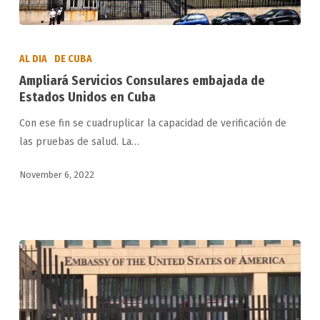
Ampliará
Servicios
AL DIA
DE CUBA
Consulares
Ampliará Servicios Consulares embajada de
embajada
Estados Unidos en Cuba
de
Con ese fin se cuadruplicar la capacidad de verificación de
Estados
las pruebas de salud. La…
Unidos
en
November 6, 2022
Cuba