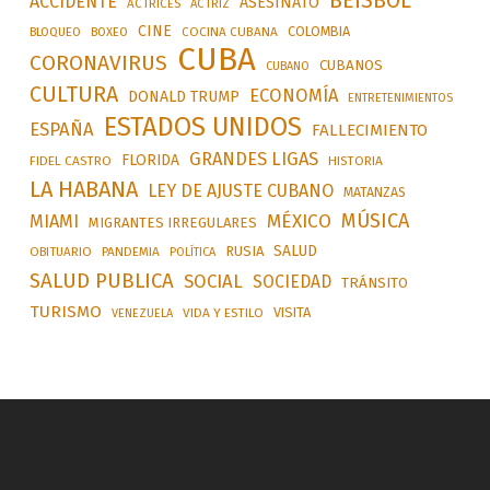
BEÍSBOL
ACCIDENTE
ASESINATO
ACTRICES
ACTRIZ
CINE
COLOMBIA
BLOQUEO
BOXEO
COCINA CUBANA
CUBA
CORONAVIRUS
CUBANOS
CUBANO
CULTURA
ECONOMÍA
DONALD TRUMP
ENTRETENIMIENTOS
ESTADOS UNIDOS
ESPAÑA
FALLECIMIENTO
GRANDES LIGAS
FLORIDA
FIDEL CASTRO
HISTORIA
LA HABANA
LEY DE AJUSTE CUBANO
MATANZAS
MÚSICA
MÉXICO
MIAMI
MIGRANTES IRREGULARES
SALUD
RUSIA
OBITUARIO
PANDEMIA
POLÍTICA
SALUD PUBLICA
SOCIAL
SOCIEDAD
TRÁNSITO
TURISMO
VISITA
VIDA Y ESTILO
VENEZUELA