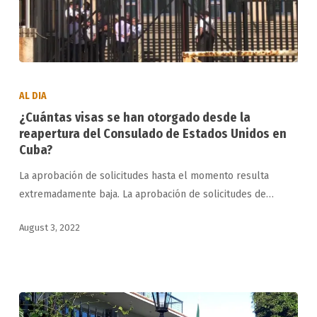
¿Cuántas
visas
AL DIA
se
¿Cuántas visas se han otorgado desde la
han
reapertura del Consulado de Estados Unidos en
otorgado
Cuba?
desde
La aprobación de solicitudes hasta el momento resulta
la
extremadamente baja. La aprobación de solicitudes de…
reapertura
del
August 3, 2022
Consulado
de
Estados
Unidos
en