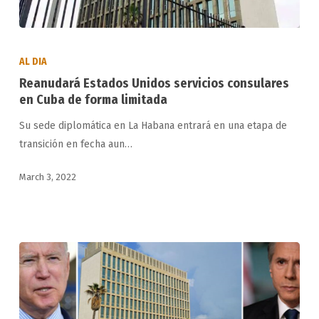
Reanudará
Estados
AL DIA
Unidos
Reanudará Estados Unidos servicios consulares
servicios
en Cuba de forma limitada
consulares
Su sede diplomática en La Habana entrará en una etapa de
en
transición en fecha aun…
Cuba
de
March 3, 2022
forma
limitada