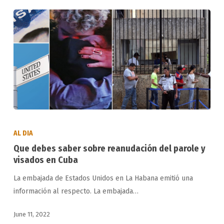
Que
debes
AL DIA
saber
Que debes saber sobre reanudación del parole y
sobre
visados en Cuba
reanudación
La embajada de Estados Unidos en La Habana emitió una
del
información al respecto. La embajada…
parole
y
June 11, 2022
visados