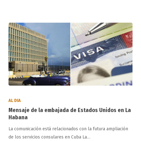
en
Cuba
Mensaje
de
AL DIA
la
Mensaje de la embajada de Estados Unidos en La
embajada
Habana
de
La comunicación está relacionados con la futura ampliación
Estados
de los servicios consulares en Cuba La…
Unidos