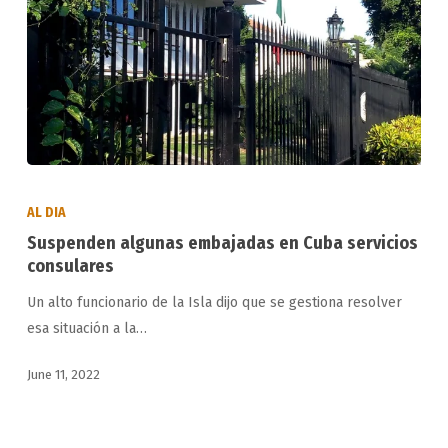
Cuba?
Suspenden
algunas
AL DIA
embajadas
Suspenden algunas embajadas en Cuba servicios
en
consulares
Cuba
Un alto funcionario de la Isla dijo que se gestiona resolver
servicios
esa situación a la…
consulares
June 11, 2022