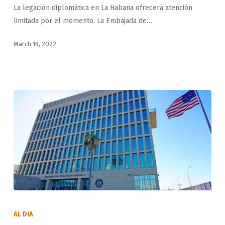
La legación diplomática en La Habana ofrecerá atención
sobre
limitada por el momento. La Embajada de…
los
servicios
March 16, 2022
consulares
disponibles
Ofrecerá
Estados
AL DIA
Unidos