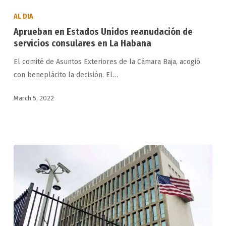
en
AL DIA
Estados
Aprueban en Estados Unidos reanudación de
Unidos
servicios consulares en La Habana
reanudación
El comité de Asuntos Exteriores de la Cámara Baja, acogió
de
con beneplácito la decisión. El…
servicios
consulares
March 5, 2022
en
La
Habana