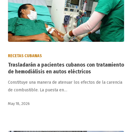
Trasladarán
a
RECETAS CUBANAS
pacientes
Trasladarán a pacientes cubanos con tratamiento
cubanos
de hemodiálisis en autos eléctricos
con
Constituye una manera de atenuar los efectos de la carencia
tratamiento
de combustible. La puesta en…
de
hemodiálisis
May 18, 2026
en
autos
eléctricos