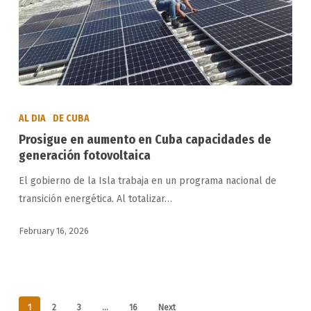
Prosigue
en
AL DIA
DE CUBA
aumento
Prosigue en aumento en Cuba capacidades de
en
generación fotovoltaica
Cuba
El gobierno de la Isla trabaja en un programa nacional de
capacidades
transición energética. Al totalizar…
de
generación
February 16, 2026
fotovoltaica
1
2
3
…
16
Next