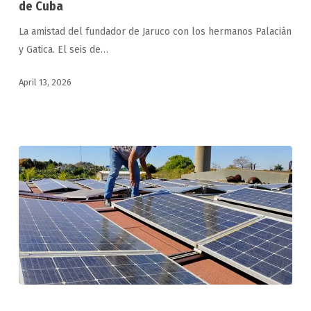
de Cuba
la
La amistad del fundador de Jaruco con los hermanos Palacián
única
y Gatica. El seis de…
ciudad
condal
April 13, 2026
de
Cuba
Beneficiará
a