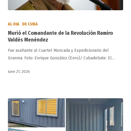
Murió
el
AL DIA
DE CUBA
Comandante
Murió el Comandante de la Revolución Ramiro
de
Valdés Menéndez
la
Fue asaltante al Cuartel Moncada y Expedicionario del
Revolución
Granma. Foto: Enrique González (Enro)/ Cubadebate. El…
Ramiro
Valdés
June 21, 2026
Menéndez