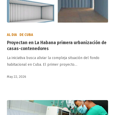
Proyectan
en
AL DIA
DE CUBA
La
Proyectan en La Habana primera urbanización de
Habana
casas-contenedores
primera
La iniciativa busca aliviar la compleja situación del fondo
urbanización
habitacional en Cuba. El primer proyecto…
de
casas-
May 22, 2026
contenedores