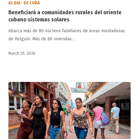
AL DIA
DE CUBA
comunidades
Beneficiará a comunidades rurales del oriente
rurales
cubano sistemas solares
del
Abarca más de 80 núcleos familiares de áreas montañosas
oriente
de Holguín. Más de 80 viviendas…
cubano
sistemas
March 29, 2026
solares