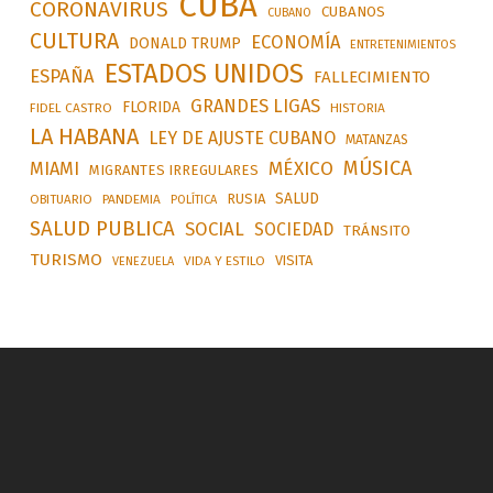
CUBA
CORONAVIRUS
CUBANOS
CUBANO
CULTURA
ECONOMÍA
DONALD TRUMP
ENTRETENIMIENTOS
ESTADOS UNIDOS
ESPAÑA
FALLECIMIENTO
GRANDES LIGAS
FLORIDA
FIDEL CASTRO
HISTORIA
LA HABANA
LEY DE AJUSTE CUBANO
MATANZAS
MÚSICA
MÉXICO
MIAMI
MIGRANTES IRREGULARES
SALUD
RUSIA
OBITUARIO
PANDEMIA
POLÍTICA
SALUD PUBLICA
SOCIAL
SOCIEDAD
TRÁNSITO
TURISMO
VISITA
VIDA Y ESTILO
VENEZUELA