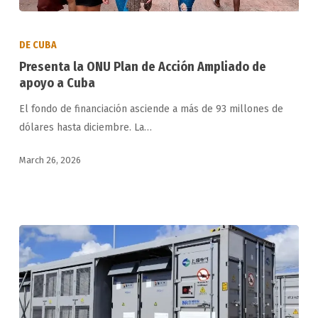
Presenta
la
DE CUBA
ONU
Presenta la ONU Plan de Acción Ampliado de
Plan
apoyo a Cuba
de
El fondo de financiación asciende a más de 93 millones de
Acción
dólares hasta diciembre. La…
Ampliado
de
March 26, 2026
apoyo
a
Cuba