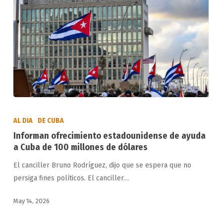
Informan
ofrecimiento
AL DIA
DE CUBA
estadounidense
Informan ofrecimiento estadounidense de ayuda
de
a Cuba de 100 millones de dólares
ayuda
El canciller Bruno Rodríguez, dijo que se espera que no
a
persiga fines políticos. El canciller…
Cuba
de
May 14, 2026
100
millones