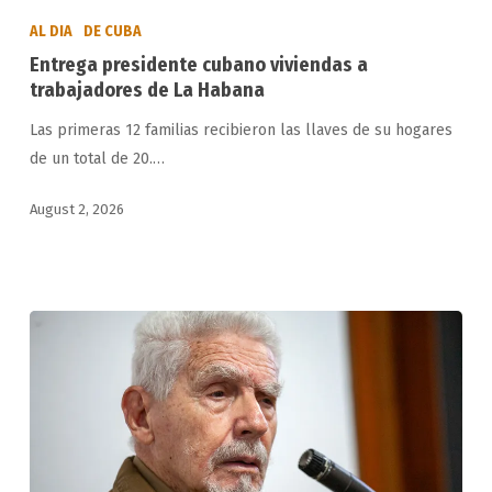
presidente
AL DIA
DE CUBA
cubano
Entrega presidente cubano viviendas a
viviendas
trabajadores de La Habana
a
Las primeras 12 familias recibieron las llaves de su hogares
trabajadores
de un total de 20.…
de
La
August 2, 2026
Habana