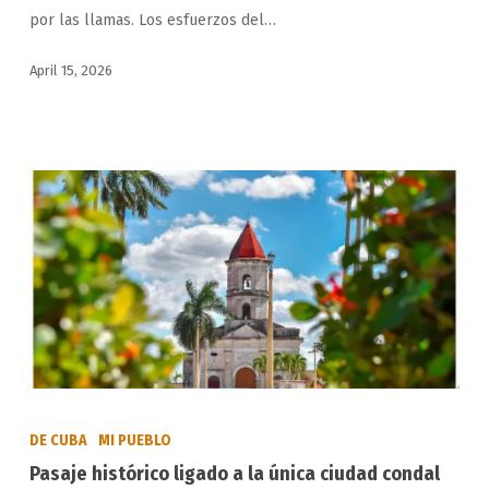
por las llamas. Los esfuerzos del…
en
occidental
April 15, 2026
provincia
cubana
Pasaje
histórico
DE CUBA
MI PUEBLO
ligado
Pasaje histórico ligado a la única ciudad condal
a