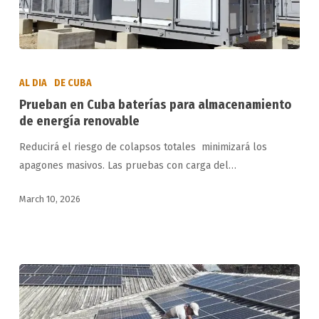
Prueban
en
AL DIA
DE CUBA
Cuba
Prueban en Cuba baterías para almacenamiento
baterías
de energía renovable
para
Reducirá el riesgo de colapsos totales minimizará los
almacenamiento
apagones masivos. Las pruebas con carga del…
de
energía
March 10, 2026
renovable