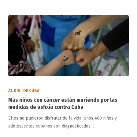
de
dólares
Más
niños
AL DIA
DE CUBA
con
Más niños con cáncer están muriendo por las
cáncer
medidas de asfixia contra Cuba
están
Ellos no pudieron disfrutar de la vida. Unos 400 niños y
muriendo
adolescentes cubanos son diagnosticados…
por
las