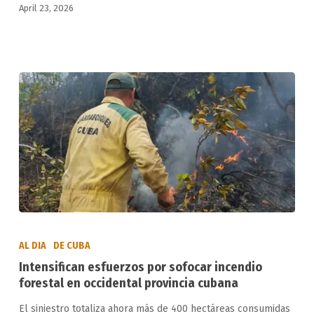
April 23, 2026
medidas
de
asfixia
contra
Cuba
Intensifican
esfuerzos
AL DIA
DE CUBA
por
Intensifican esfuerzos por sofocar incendio
sofocar
forestal en occidental provincia cubana
incendio
El siniestro totaliza ahora más de 400 hectáreas consumidas
forestal