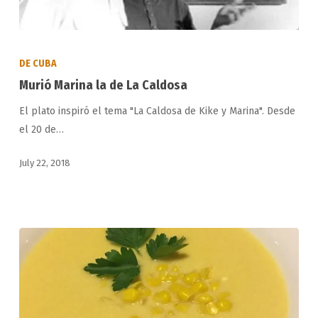
Murió
Marina
DE CUBA
la
Murió Marina la de La Caldosa
de
El plato inspiró el tema "La Caldosa de Kike y Marina". Desde
La
el 20 de…
Caldosa
July 22, 2018