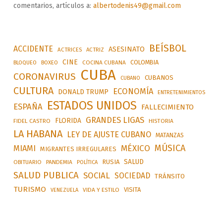
comentarios, artículos a:
albertodenis49@gmail.com
BEÍSBOL
ACCIDENTE
ASESINATO
ACTRICES
ACTRIZ
CINE
COLOMBIA
BLOQUEO
BOXEO
COCINA CUBANA
CUBA
CORONAVIRUS
CUBANOS
CUBANO
CULTURA
ECONOMÍA
DONALD TRUMP
ENTRETENIMIENTOS
ESTADOS UNIDOS
ESPAÑA
FALLECIMIENTO
GRANDES LIGAS
FLORIDA
FIDEL CASTRO
HISTORIA
LA HABANA
LEY DE AJUSTE CUBANO
MATANZAS
MÚSICA
MÉXICO
MIAMI
MIGRANTES IRREGULARES
SALUD
RUSIA
OBITUARIO
PANDEMIA
POLÍTICA
SALUD PUBLICA
SOCIAL
SOCIEDAD
TRÁNSITO
TURISMO
VISITA
VIDA Y ESTILO
VENEZUELA