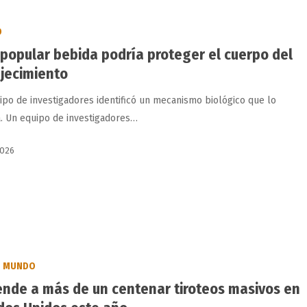
O
 popular bebida podría proteger el cuerpo del
jecimiento
ipo de investigadores identificó un mecanismo biológico que lo
a. Un equipo de investigadores…
o
2026
MUNDO
ende a más de un centenar tiroteos masivos en