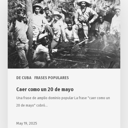
como
un
20
de
mayo
DE CUBA
FRASES POPULARES
Caer como un 20 de mayo
Una frase de amplio dominio popular La frase "caer como un
20 de mayo" cobró…
May 19, 2025