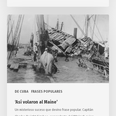
‘Así
volaron
al
Maine’
DE CUBA
FRASES POPULARES
‘Así volaron al Maine’
Un misterioso suceso que devino frase popular. Capitán