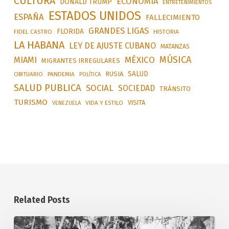
CULTURA
ECONOMÍA
DONALD TRUMP
ENTRETENIMIENTOS
ESTADOS UNIDOS
ESPAÑA
FALLECIMIENTO
GRANDES LIGAS
FLORIDA
FIDEL CASTRO
HISTORIA
LA HABANA
LEY DE AJUSTE CUBANO
MATANZAS
MÚSICA
MÉXICO
MIAMI
MIGRANTES IRREGULARES
SALUD
RUSIA
OBITUARIO
PANDEMIA
POLÍTICA
SALUD PUBLICA
SOCIAL
SOCIEDAD
TRÁNSITO
TURISMO
VISITA
VIDA Y ESTILO
VENEZUELA
Related Posts
Caer