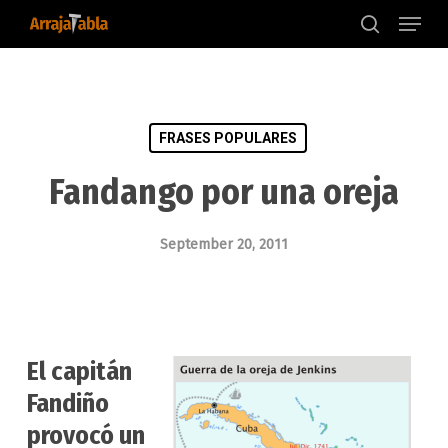
Menu
Skip
to
search
main
content
FRASES POPULARES
Fandango por una oreja
September 20, 2011
El capitán
Fandiño
provocó un