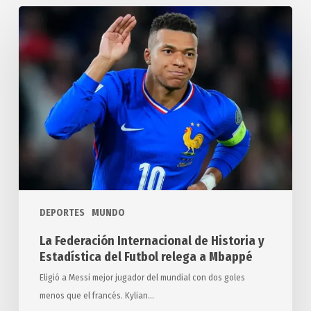
La
Federación
Internacional
de
Historia
y
Estadística
del
Futbol
relega
a
DEPORTES
MUNDO
Mbappé
La Federación Internacional de Historia y
Estadística del Futbol relega a Mbappé
Eligió a Messi mejor jugador del mundial con dos goles
menos que el francés. Kylian…