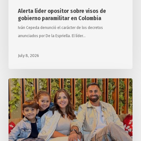
Alerta líder opositor sobre visos de
gobierno paramilitar en Colombia
Iván Cepeda denunció el carácter de los decretos
anunciados por De la Espriella. El líder…
July 8, 2026
Hallan
muerta
familia
de
futbolista
argentino
tras
terremotos