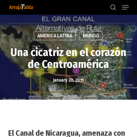
Menu
Skip
to
search
main
content
AMÉRICA LATINA
MUNDO
Una cicatriz en el corazón
de Centroamérica
January 20, 2015
El Canal de Nicaragua, amenaza con