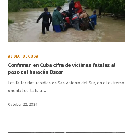
Confirman
en
AL DIA
DE CUBA
Cuba
Confirman en Cuba cifra de víctimas fatales al
cifra
paso del huracán Oscar
de
Los fallecidos residían en San Antonio del Sur, en el extremo
víctimas
oriental de la Isla.…
fatales
al
October 22, 2024
paso
del
huracán
Oscar