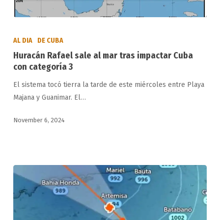
Huracán
Rafael
AL DIA
DE CUBA
sale
Huracán Rafael sale al mar tras impactar Cuba
al
con categoría 3
mar
El sistema tocó tierra la tarde de este miércoles entre Playa
tras
Majana y Guanimar. El…
impactar
Cuba
November 6, 2024
con
categoría
3