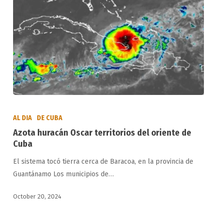
Azota
huracán
AL DIA
DE CUBA
Oscar
Azota huracán Oscar territorios del oriente de
territorios
Cuba
del
El sistema tocó tierra cerca de Baracoa, en la provincia de
oriente
Guantánamo Los municipios de…
de
Cuba
October 20, 2024