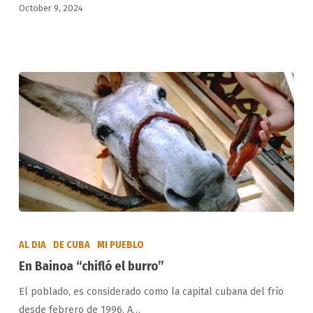
October 9, 2024
En
Bainoa
AL DIA
DE CUBA
MI PUEBLO
“chifló
En Bainoa “chifló el burro”
el
El poblado, es considerado como la capital cubana del frío
burro”
desde febrero de 1996. A…