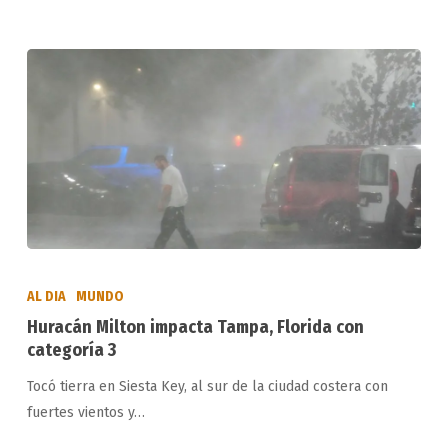
Huracán
Milton
AL DIA
MUNDO
impacta
Huracán Milton impacta Tampa, Florida con
Tampa,
categoría 3
Florida
Tocó tierra en Siesta Key, al sur de la ciudad costera con
con
fuertes vientos y…
categoría
3