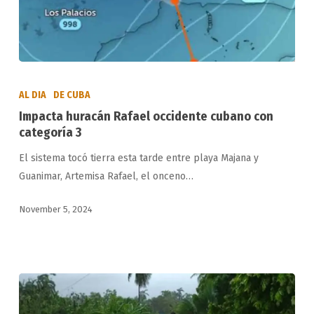
Impacta
huracán
AL DIA
DE CUBA
Rafael
Impacta huracán Rafael occidente cubano con
occidente
categoría 3
cubano
El sistema tocó tierra esta tarde entre playa Majana y
con
Guanimar, Artemisa Rafael, el onceno…
categoría
3
November 5, 2024