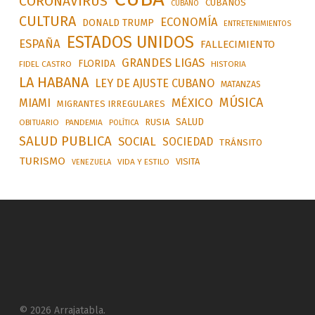
CORONAVIRUS
CUBANOS
CUBANO
CULTURA
ECONOMÍA
DONALD TRUMP
ENTRETENIMIENTOS
ESTADOS UNIDOS
ESPAÑA
FALLECIMIENTO
GRANDES LIGAS
FLORIDA
FIDEL CASTRO
HISTORIA
LA HABANA
LEY DE AJUSTE CUBANO
MATANZAS
MÚSICA
MÉXICO
MIAMI
MIGRANTES IRREGULARES
SALUD
RUSIA
OBITUARIO
PANDEMIA
POLÍTICA
SALUD PUBLICA
SOCIAL
SOCIEDAD
TRÁNSITO
TURISMO
VISITA
VIDA Y ESTILO
VENEZUELA
© 2026 Arrajatabla.