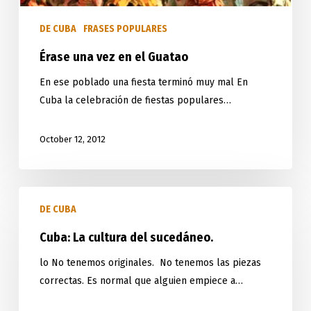
DE CUBA
FRASES POPULARES
Érase una vez en el Guatao
En ese poblado una fiesta terminó muy mal En
Cuba la celebración de fiestas populares…
October 12, 2012
Cuba:
DE CUBA
La
cultura
Cuba: La cultura del sucedáneo.
del
lo No tenemos originales. No tenemos las piezas
sucedáneo.
correctas. Es normal que alguien empiece a…