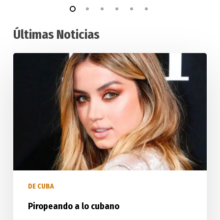
Últimas Noticias
Piropeando
a
lo
cubano
DE CUBA
Piropeando a lo cubano