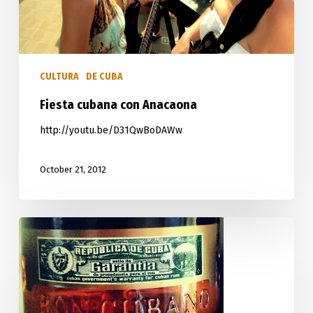
CULTURA
DE CUBA
Fiesta cubana con Anacaona
http://youtu.be/D31QwBoDAWw
October 21, 2012
La
carta
blanca.