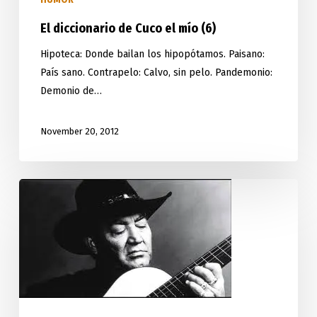
El diccionario de Cuco el mío (6)
Hipoteca: Donde bailan los hipopótamos. Paisano:
País sano. Contrapelo: Calvo, sin pelo. Pandemonio:
Demonio de…
November 20, 2012
Cuba
gana
en
el
Latin
Grammy