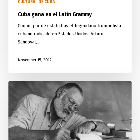
CULTURA
DE CUBA
Cuba gana en el Latin Grammy
Con un par de estatuillas el legendario trompetista
cubano radicado en Estados Unidos, Arturo
Sandoval,…
November 15, 2012
En
La
Habana
por
la
ruta
de