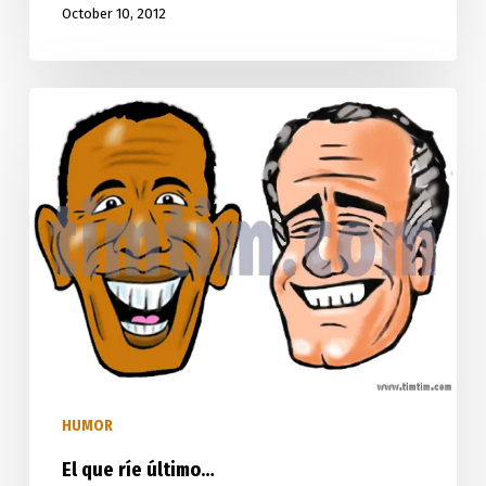
October 10, 2012
El
que
ríe
último…
HUMOR
El que ríe último…