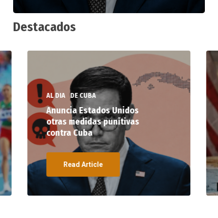
Destacados
AL DIA
DE CUBA
Anuncia Estados Unidos
otras medidas punitivas
contra Cuba
Read Article