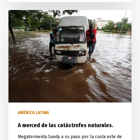
A
merced
de
las
catástrofes
naturales.
AMÉRICA LATINA
A merced de las catástrofes naturales.
Megatormenta Sandy a su paso por la costa este de