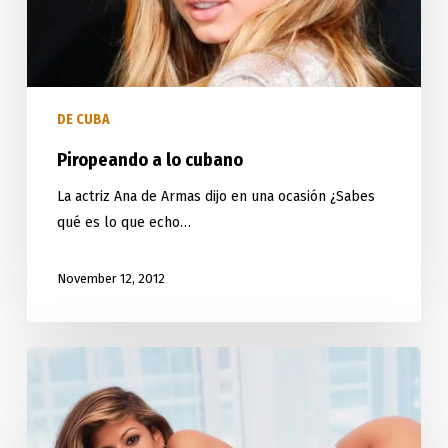
DE CUBA
Piropeando a lo cubano
La actriz Ana de Armas dijo en una ocasión ¿Sabes
qué es lo que echo…
November 12, 2012
Eva
Mendes:
salsa
cubana