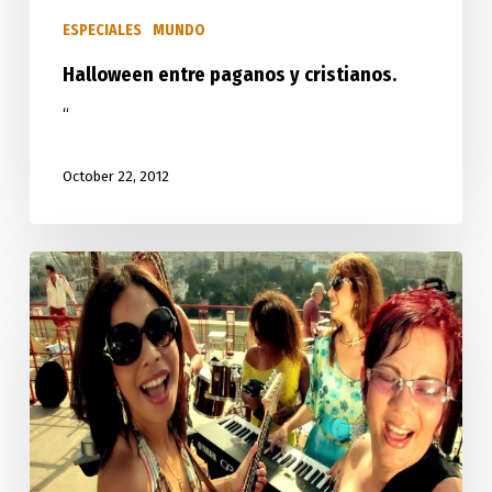
ESPECIALES
MUNDO
Halloween entre paganos y cristianos.
“
October 22, 2012
Fiesta
cubana
con
Anacaona