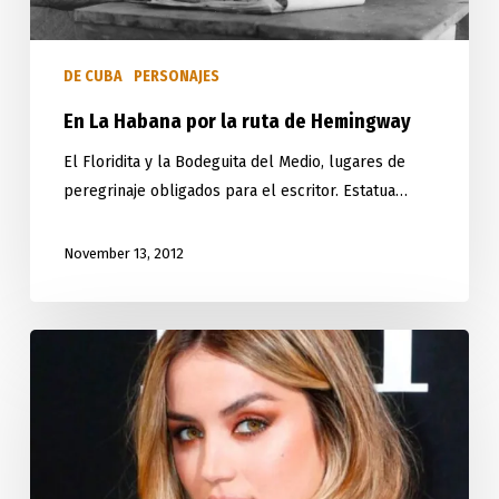
Hemingway
DE CUBA
PERSONAJES
En La Habana por la ruta de Hemingway
El Floridita y la Bodeguita del Medio, lugares de
peregrinaje obligados para el escritor. Estatua…
November 13, 2012
Piropeando
a
lo
cubano