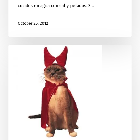
cocidos en agua con sal y pelados. 3…
October 25, 2012
Halloween
entre
paganos
y
cristianos.