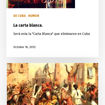
DE CUBA
HUMOR
La carta blanca.
Será esta la "Carta Blanca" que eliminaron en Cuba
October 16, 2012
Érase
una
vez
en
el
Guatao