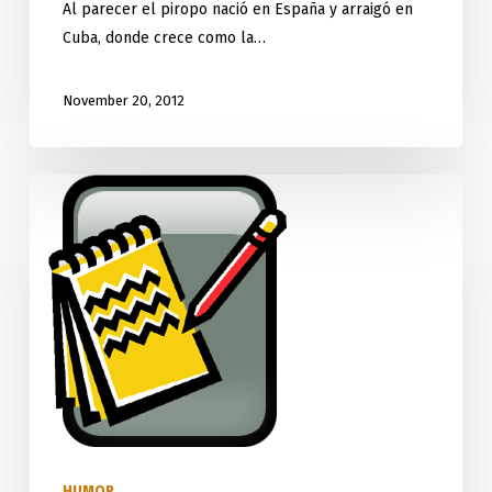
Al parecer el piropo nació en España y arraigó en
Cuba, donde crece como la…
November 20, 2012
El
diccionario
de
Cuco
el
mío
(6)
HUMOR