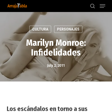
Menu
Skip
to
search
main
content
CULTURA
PERSONAJES
Marilyn Monroe:
Infidelidades
July 2, 2011
Los escándalos en torno a sus