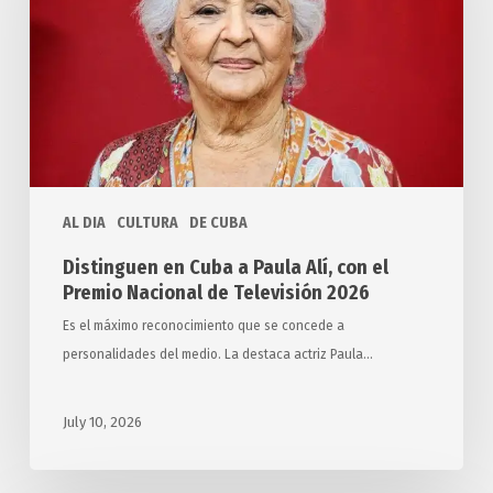
Paula
Alí,
con
el
Premio
Nacional
de
AL DIA
CULTURA
DE CUBA
Televisión
2026
Distinguen en Cuba a Paula Alí, con el
Premio Nacional de Televisión 2026
Es el máximo reconocimiento que se concede a
personalidades del medio. La destaca actriz Paula…
July 10, 2026