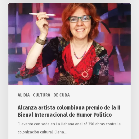
Alcanza
artista
colombiana
premio
de
la
II
Bienal
Internacional
de
Humor
AL DIA
CULTURA
DE CUBA
Político
Alcanza artista colombiana premio de la II
Bienal Internacional de Humor Político
El evento con sede en La Habana analizó 350 obras contra la
colonización cultural. Elena…