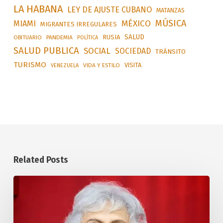
LA HABANA
LEY DE AJUSTE CUBANO
MATANZAS
MÚSICA
MÉXICO
MIAMI
MIGRANTES IRREGULARES
SALUD
RUSIA
OBITUARIO
PANDEMIA
POLÍTICA
SALUD PUBLICA
SOCIAL
SOCIEDAD
TRÁNSITO
TURISMO
VISITA
VIDA Y ESTILO
VENEZUELA
Related Posts
Distinguen
en
Cuba
a