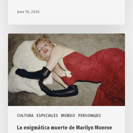
June 10, 2026
La
enigmática
muerte
de
Marilyn
Monroe
CULTURA
ESPECIALES
MUNDO
PERSONAJES
La enigmática muerte de Marilyn Monroe