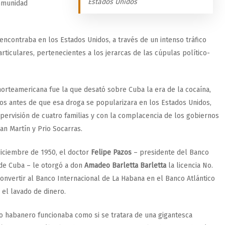
Estados Unidos
inmunidad
 encontraba en los Estados Unidos, a través de un intenso tráfico
rticulares, pertenecientes a los jerarcas de las cúpulas político-
norteamericana fue la que desató sobre Cuba la era de la cocaína,
ños antes de que esa droga se popularizara en los Estados Unidos,
upervisión de cuatro familias y con la complacencia de los gobiernos
an Martín y Prio Socarras.
diciembre de 1950, el doctor
Felipe Pazos
– presidente del Banco
de Cuba – le otorgó a don
Amadeo Barletta Barletta
la licencia No.
convertir al Banco Internacional de La Habana en el Banco Atlántico
a el lavado de dinero.
o habanero funcionaba como si se tratara de una gigantesca