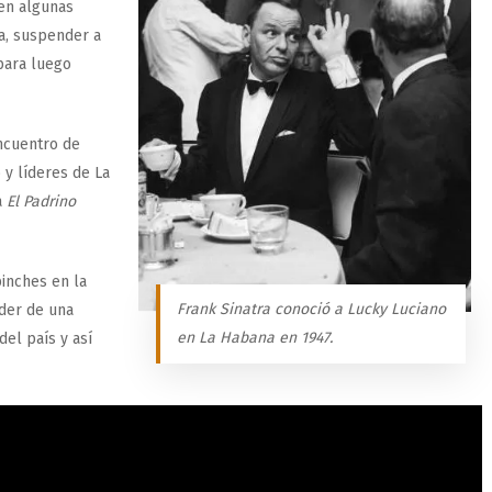
en algunas
ra, suspender a
para luego
ncuentro de
 y líderes de La
a
El Padrino
inches en la
Frank Sinatra conoció a Lucky Luciano
líder de una
en La Habana en 1947.
del país y así