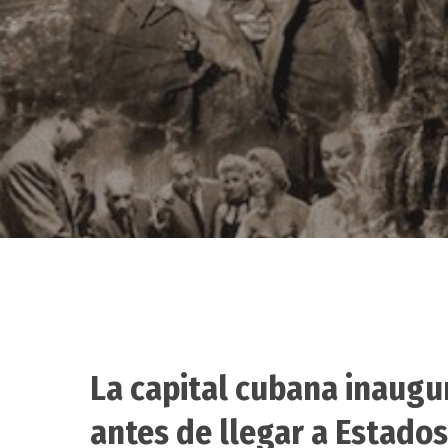
La capital cubana inaugur
Hit enter to search or ESC to close
antes de llegar a Estados