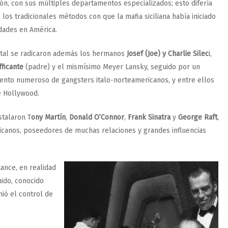
ón, con sus múltiples departamentos especializados; esto difería
los tradicionales métodos con que la mafia siciliana había iniciado
idades en América.
ital se radicaron además los hermanos
Josef (Joe) y Charlie Silec
i,
fficante
(padre) y el mismísimo Meyer Lansky, seguido por un
nto numeroso de gangsters italo-norteamericanos, y entre ellos
e Hollywood.
stalaron T
ony Martín
,
Donald O’Connor
,
Frank Sinatra
y
George Raft
,
canos, poseedores de muchas relaciones y grandes influencias
tance, en realidad
ido, conocido
ió el control de