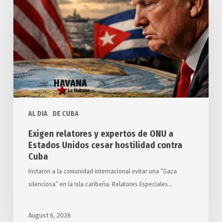
expertos
de
ONU
a
Estados
Unidos
cesar
hostilidad
AL DIA
DE CUBA
contra
Cuba
Exigen relatores y expertos de ONU a
Estados Unidos cesar hostilidad contra
Cuba
Instaron a la comunidad internacional evitar una “Gaza
silenciosa” en la Isla caribeña. Relatores Especiales…
August 6, 2026