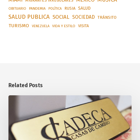
MIGRANTES IRREGULARES
SALUD
RUSIA
OBITUARIO
PANDEMIA
POLÍTICA
SALUD PUBLICA
SOCIAL
SOCIEDAD
TRÁNSITO
TURISMO
VISITA
VIDA Y ESTILO
VENEZUELA
Related Posts
Tasa
Oficial
de
Cambio
de
Monedas