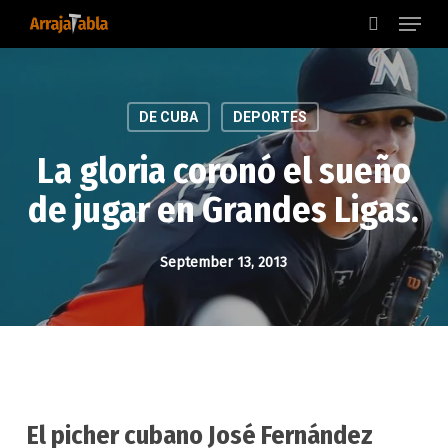
Menu
Skip
to
search
main
content
DE CUBA
DEPORTES
La gloria coronó el sueño
de jugar en Grandes Ligas.
September 13, 2013
El picher cubano José Fernández