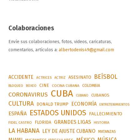
Colaboraciones
Envíe sus colaboraciones, fotos, videos, caricaturas,
comentarios, artículos a:
albertodenis49@gmail.com
BEÍSBOL
ACCIDENTE
ASESINATO
ACTRICES
ACTRIZ
CINE
COLOMBIA
BLOQUEO
BOXEO
COCINA CUBANA
CUBA
CORONAVIRUS
CUBANOS
CUBANO
CULTURA
ECONOMÍA
DONALD TRUMP
ENTRETENIMIENTOS
ESTADOS UNIDOS
ESPAÑA
FALLECIMIENTO
GRANDES LIGAS
FLORIDA
FIDEL CASTRO
HISTORIA
LA HABANA
LEY DE AJUSTE CUBANO
MATANZAS
MÚSICA
MÉXICO
MIAMI