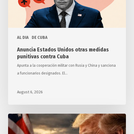
punitivas
contra
Cuba
AL DIA
DE CUBA
Anuncia Estados Unidos otras medidas
punitivas contra Cuba
Apunta a la cooperación militar con Rusia y China y sanciona
a funcionarios designados. El…
August 6, 2026
Exigen
relatores
y