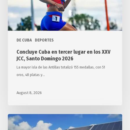
los
XXV
JCC,
Santo
Domingo
DE CUBA
DEPORTES
2026
Concluye Cuba en tercer lugar en los XXV
JCC, Santo Domingo 2026
La mayor isla de las Antillas totalizó 155 medallas, con 51
oros, 48 platas y…
August 8, 2026
Arriba
a