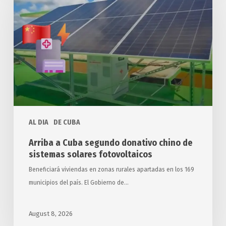
Cuba
segundo
donativo
chino
de
sistemas
solares
fotovoltaicos
AL DIA
DE CUBA
Arriba a Cuba segundo donativo chino de
sistemas solares fotovoltaicos
Beneficiará viviendas en zonas rurales apartadas en los 169
municipios del país. El Gobierno de…
August 8, 2026