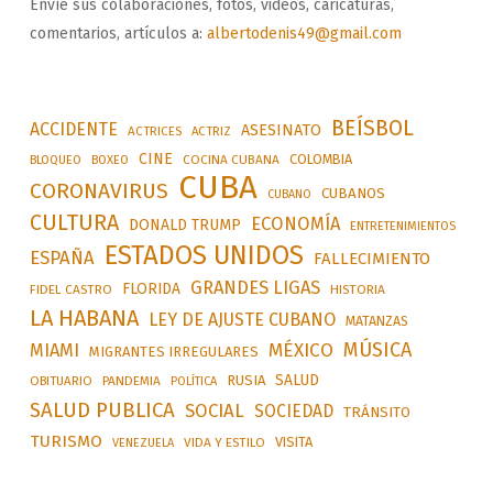
Envíe sus colaboraciones, fotos, videos, caricaturas,
comentarios, artículos a:
albertodenis49@gmail.com
BEÍSBOL
ACCIDENTE
ASESINATO
ACTRICES
ACTRIZ
CINE
COLOMBIA
BLOQUEO
BOXEO
COCINA CUBANA
CUBA
CORONAVIRUS
CUBANOS
CUBANO
CULTURA
ECONOMÍA
DONALD TRUMP
ENTRETENIMIENTOS
ESTADOS UNIDOS
ESPAÑA
FALLECIMIENTO
GRANDES LIGAS
FLORIDA
FIDEL CASTRO
HISTORIA
LA HABANA
LEY DE AJUSTE CUBANO
MATANZAS
MÚSICA
MÉXICO
MIAMI
MIGRANTES IRREGULARES
SALUD
RUSIA
OBITUARIO
PANDEMIA
POLÍTICA
SALUD PUBLICA
SOCIAL
SOCIEDAD
TRÁNSITO
TURISMO
VISITA
VIDA Y ESTILO
VENEZUELA