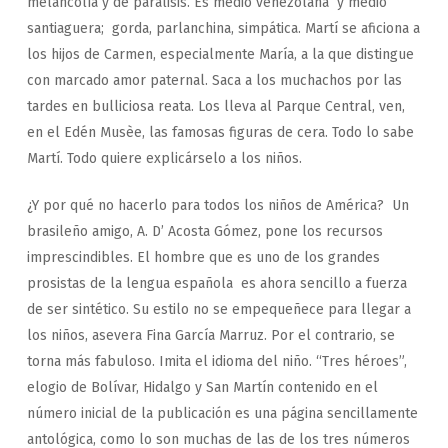
melancolía y de parálisis. Es medio venezolana y medio
santiaguera; gorda, parlanchina, simpática. Martí se aficiona a
los hijos de Carmen, especialmente María, a la que distingue
con marcado amor paternal. Saca a los muchachos por las
tardes en bulliciosa reata. Los lleva al Parque Central, ven,
en el Edén Musèe, las famosas figuras de cera. Todo lo sabe
Martí. Todo quiere explicárselo a los niños.
¿Y por qué no hacerlo para todos los niños de América? Un
brasileño amigo, A. D’ Acosta Gómez, pone los recursos
imprescindibles. El hombre que es uno de los grandes
prosistas de la lengua española es ahora sencillo a fuerza
de ser sintético. Su estilo no se empequeñece para llegar a
los niños, asevera Fina García Marruz. Por el contrario, se
torna más fabuloso. Imita el idioma del niño. “Tres héroes”,
elogio de Bolívar, Hidalgo y San Martín contenido en el
número inicial de la publicación es una página sencillamente
antológica, como lo son muchas de las de los tres números