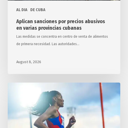
AL DIA
DE CUBA
Aplican sanciones por precios abusivos
en varias provincias cubanas
Las medidas se concentra en centro de venta de alimentos
de primera necesidad. Las autoridades…
August 8, 2026
Concluye
Cuba
en
tercer
lugar
en