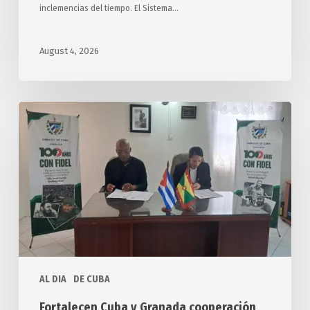
inclemencias del tiempo. El Sistema…
August 4, 2026
Fortalecen
Cuba
y
Granada
cooperación
en
materia
de
educación
AL DIA
DE CUBA
Fortalecen Cuba y Granada cooperación