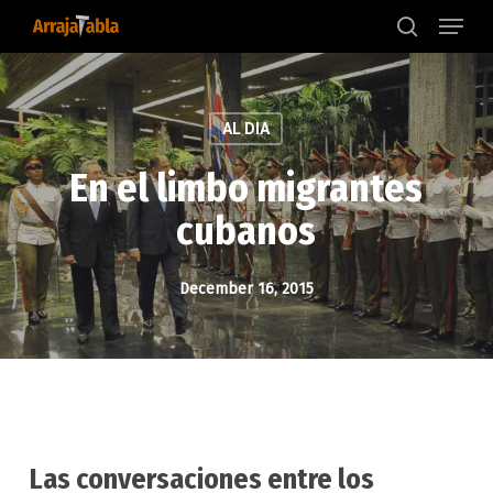
Menu
Skip
to
search
main
content
AL DIA
En el limbo migrantes
cubanos
December 16, 2015
Las conversaciones entre los