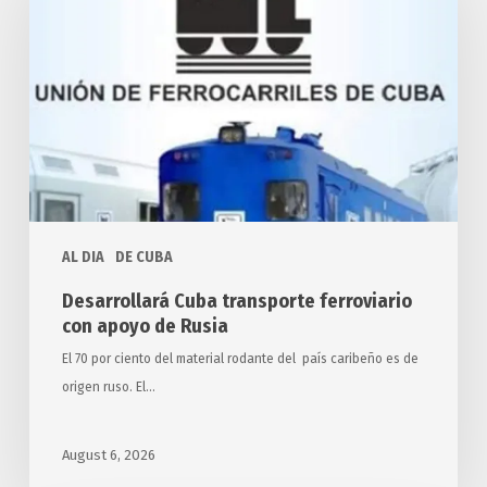
transporte
ferroviario
con
apoyo
de
Rusia
AL DIA
DE CUBA
Desarrollará Cuba transporte ferroviario
con apoyo de Rusia
El 70 por ciento del material rodante del país caribeño es de
origen ruso. El…
August 6, 2026