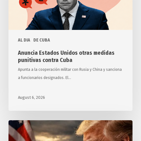
punitivas
contra
Cuba
AL DIA
DE CUBA
Anuncia Estados Unidos otras medidas
punitivas contra Cuba
Apunta a la cooperación militar con Rusia y China y sanciona
a funcionarios designados. El…
August 6, 2026
Exigen
relatores
y