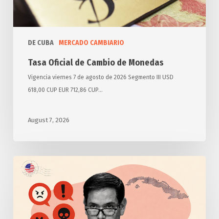
Monedas
DE CUBA
MERCADO CAMBIARIO
Tasa Oficial de Cambio de Monedas
Vigencia viernes 7 de agosto de 2026 Segmento III USD
618,00 CUP EUR 712,86 CUP…
August 7, 2026
Anuncia
Estados
Unidos
otras
medidas