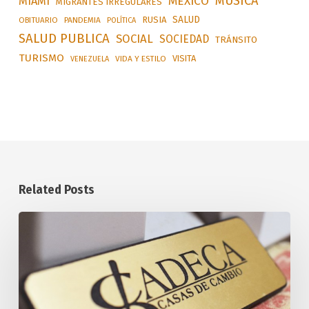
MÚSICA
MÉXICO
MIAMI
MIGRANTES IRREGULARES
SALUD
RUSIA
OBITUARIO
PANDEMIA
POLÍTICA
SALUD PUBLICA
SOCIAL
SOCIEDAD
TRÁNSITO
TURISMO
VISITA
VIDA Y ESTILO
VENEZUELA
Related Posts
Tasa
Oficial
de
Cambio
de