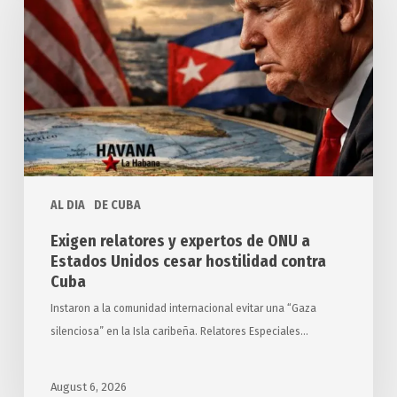
expertos
de
ONU
a
Estados
Unidos
cesar
hostilidad
AL DIA
DE CUBA
contra
Cuba
Exigen relatores y expertos de ONU a
Estados Unidos cesar hostilidad contra
Cuba
Instaron a la comunidad internacional evitar una “Gaza
silenciosa” en la Isla caribeña. Relatores Especiales…
August 6, 2026