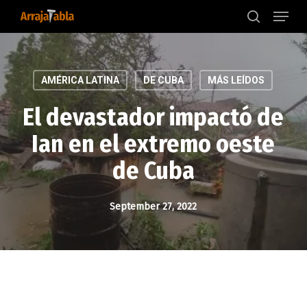
Menu
Skip
to
search
main
content
AMÉRICA LATINA
DE CUBA
MÁS LEÍDOS
El devastador impactó de
Ian en el extremo oeste
de Cuba
September 27, 2022