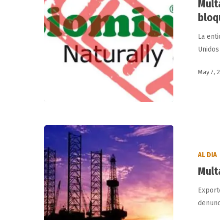
Mult
por
violar
bloq
bloqueo
La enti
a
Unidos
Cuba
May 7, 
Multa
a
AL DIA
compañía
Mult
norteamerican
Export
denunc