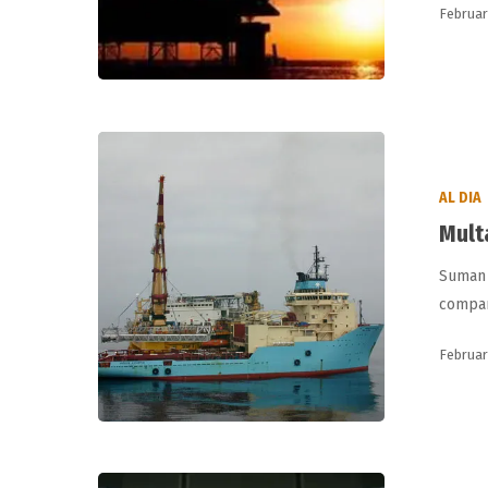
Februar
Multa
por
AL DIA
negociar
Mult
con
Cuba
Suman 
compañ
Februar
Multa