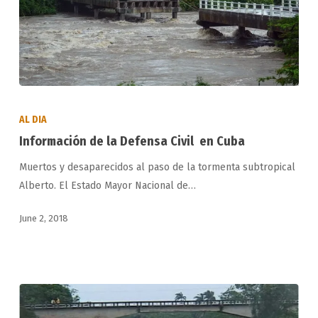
Información
de
AL DIA
la
Información de la Defensa Civil en Cuba
Defensa
Muertos y desaparecidos al paso de la tormenta subtropical
Civil
Alberto. El Estado Mayor Nacional de…
en
Cuba
June 2, 2018