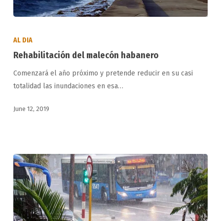
Rehabilitación
del
AL DIA
malecón
Rehabilitación del malecón habanero
habanero
Comenzará el año próximo y pretende reducir en su casi
totalidad las inundaciones en esa…
June 12, 2019