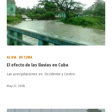
El
efecto
AL DIA
DE CUBA
de
El efecto de las lluvias en Cuba
las
Las precipitaciones en Occidente y Centro
lluvias
en
May 27, 2018
Cuba