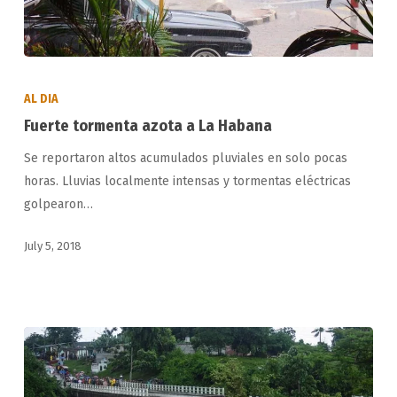
Fuerte
tormenta
AL DIA
azota
Fuerte tormenta azota a La Habana
a
Se reportaron altos acumulados pluviales en solo pocas
La
horas. Lluvias localmente intensas y tormentas eléctricas
Habana
golpearon…
July 5, 2018