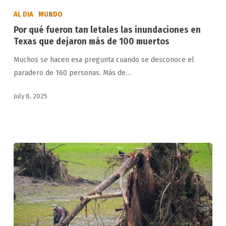
qué
AL DIA
MUNDO
fueron
Por qué fueron tan letales las inundaciones en
tan
Texas que dejaron más de 100 muertos
letales
Muchos se hacen esa pregunta cuando se desconoce el
las
paradero de 160 personas. Más de…
inundaciones
en
July 8, 2025
Texas
que
dejaron
más
de
100
muertos