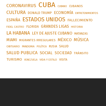
CUBA
CORONAVIRUS
CUBANOS
CUBANO
CULTURA
ECONOMÍA
DONALD TRUMP
ENTRETENIMIENTOS
ESTADOS UNIDOS
ESPAÑA
FALLECIMIENTO
GRANDES LIGAS
FLORIDA
FIDEL CASTRO
HISTORIA
LA HABANA
LEY DE AJUSTE CUBANO
MATANZAS
MÚSICA
MÉXICO
MIAMI
MIGRANTES IRREGULARES
SALUD
RUSIA
OBITUARIO
PANDEMIA
POLÍTICA
SALUD PUBLICA
SOCIAL
SOCIEDAD
TRÁNSITO
TURISMO
VISITA
VIDA Y ESTILO
VENEZUELA