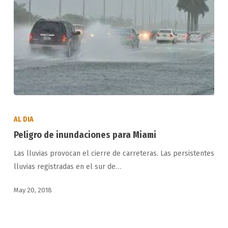
Peligro
de
AL DIA
inundaciones
Peligro de inundaciones para Miami
para
Las lluvias provocan el cierre de carreteras. Las persistentes
Miami
lluvias registradas en el sur de…
May 20, 2018