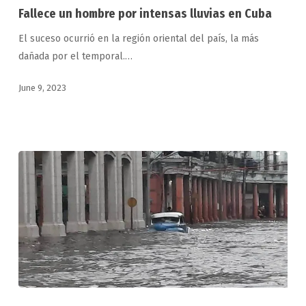
hombre
Fallece un hombre por intensas lluvias en Cuba
por
El suceso ocurrió en la región oriental del país, la más
intensas
dañada por el temporal.…
lluvias
en
June 9, 2023
Cuba
Intensas