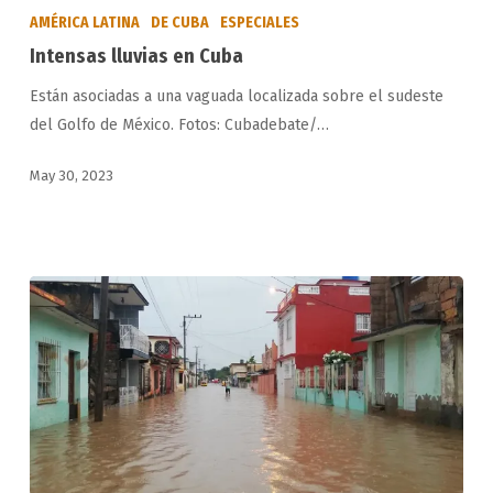
lluvias
AMÉRICA LATINA
DE CUBA
ESPECIALES
en
Intensas lluvias en Cuba
Cuba
Están asociadas a una vaguada localizada sobre el sudeste
del Golfo de México. Fotos: Cubadebate/…
May 30, 2023