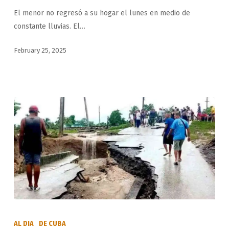
de
El menor no regresó a su hogar el lunes en medio de
niño
constante lluvias. El…
desaparecido
en
February 25, 2025
La
Habana
Fallece
un
AL DIA
DE CUBA