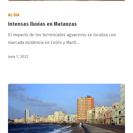
Intensas
lluvias
AL DIA
en
Intensas lluvias en Matanzas
Matanzas
El impacto de los torrenciales aguaceros se localiza con
marcada incidencia en Colón y Martí.…
June 7, 2022