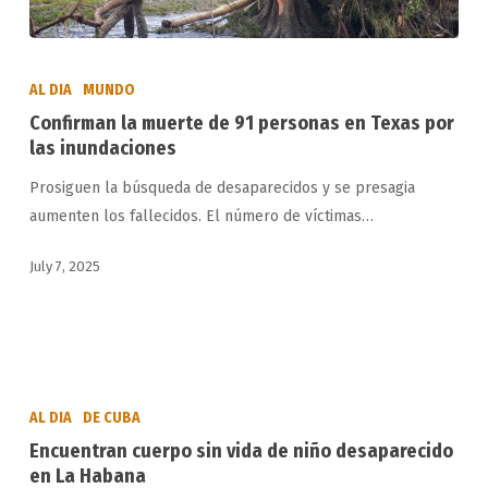
Confirman
la
AL DIA
MUNDO
muerte
Confirman la muerte de 91 personas en Texas por
de
las inundaciones
91
Prosiguen la búsqueda de desaparecidos y se presagia
personas
aumenten los fallecidos. El número de víctimas…
en
Texas
July 7, 2025
por
las
inundaciones
Encuentran
cuerpo
AL DIA
DE CUBA
sin
Encuentran cuerpo sin vida de niño desaparecido
vida
en La Habana