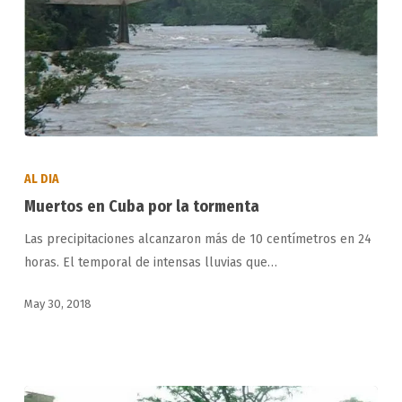
Muertos
en
AL DIA
Cuba
Muertos en Cuba por la tormenta
por
Las precipitaciones alcanzaron más de 10 centímetros en 24
la
horas. El temporal de intensas lluvias que…
tormenta
May 30, 2018