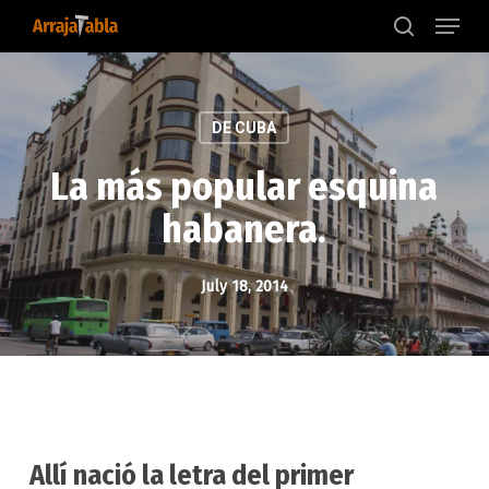
Menu
Skip
to
search
main
content
DE CUBA
La más popular esquina
habanera.
July 18, 2014
Allí nació la letra del primer