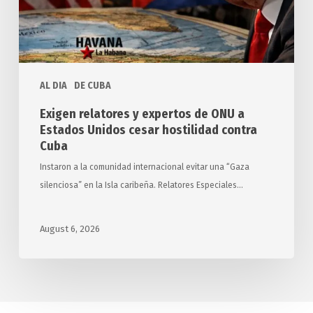
Estados
Unidos
cesar
hostilidad
AL DIA
DE CUBA
contra
Cuba
Exigen relatores y expertos de ONU a
Estados Unidos cesar hostilidad contra
Cuba
Instaron a la comunidad internacional evitar una “Gaza
silenciosa” en la Isla caribeña. Relatores Especiales…
August 6, 2026