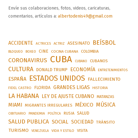
Envíe sus colaboraciones, fotos, videos, caricaturas,
comentarios, artículos a:
albertodenis49@gmail.com
BEÍSBOL
ACCIDENTE
ASESINATO
ACTRICES
ACTRIZ
CINE
COLOMBIA
BLOQUEO
BOXEO
COCINA CUBANA
CUBA
CORONAVIRUS
CUBANOS
CUBANO
CULTURA
ECONOMÍA
DONALD TRUMP
ENTRETENIMIENTOS
ESTADOS UNIDOS
ESPAÑA
FALLECIMIENTO
GRANDES LIGAS
FLORIDA
FIDEL CASTRO
HISTORIA
LA HABANA
LEY DE AJUSTE CUBANO
MATANZAS
MÚSICA
MÉXICO
MIAMI
MIGRANTES IRREGULARES
SALUD
RUSIA
OBITUARIO
PANDEMIA
POLÍTICA
SALUD PUBLICA
SOCIAL
SOCIEDAD
TRÁNSITO
TURISMO
VISITA
VIDA Y ESTILO
VENEZUELA