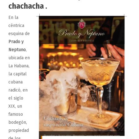
chachacha .
En la
céntrica
esquina de
Prado y
Neptuno
,
ubicada en
La Habana,
la capital
cubana
radicó, en
el siglo
XIX, un
famoso
bodegón,
propiedad
de los