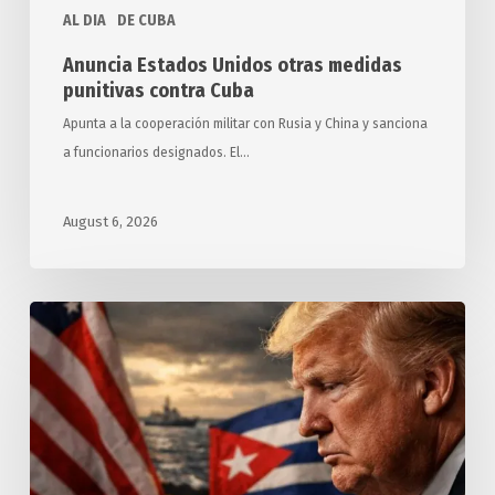
AL DIA
DE CUBA
Anuncia Estados Unidos otras medidas
punitivas contra Cuba
Apunta a la cooperación militar con Rusia y China y sanciona
a funcionarios designados. El…
August 6, 2026
Exigen
relatores
y
expertos
de
ONU
a