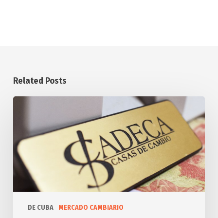
Related Posts
Tasa
Oficial
de
Cambio
de
Monedas
DE CUBA
MERCADO CAMBIARIO