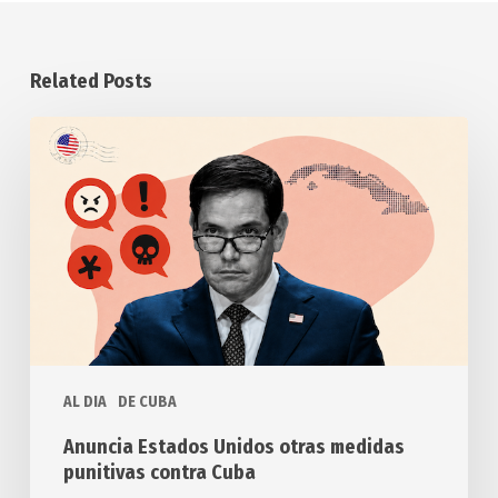
Related Posts
Anuncia
Estados
Unidos
otras
medidas
punitivas
contra
Cuba
AL DIA
DE CUBA
Anuncia Estados Unidos otras medidas
punitivas contra Cuba