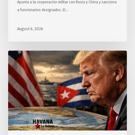
Apunta a la cooperación militar con Rusia y China y sanciona
a funcionarios designados. El…
August 6, 2026
Exigen
relatores
y
expertos
de
ONU
a
Estados
Unidos
cesar
hostilidad