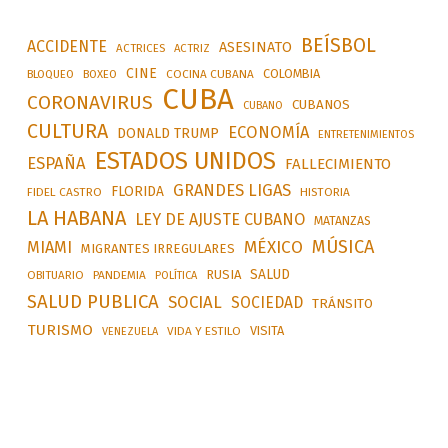
BEÍSBOL
ACCIDENTE
ASESINATO
ACTRICES
ACTRIZ
CINE
COLOMBIA
BLOQUEO
BOXEO
COCINA CUBANA
CUBA
CORONAVIRUS
CUBANOS
CUBANO
CULTURA
ECONOMÍA
DONALD TRUMP
ENTRETENIMIENTOS
ESTADOS UNIDOS
ESPAÑA
FALLECIMIENTO
GRANDES LIGAS
FLORIDA
FIDEL CASTRO
HISTORIA
LA HABANA
LEY DE AJUSTE CUBANO
MATANZAS
MÚSICA
MÉXICO
MIAMI
MIGRANTES IRREGULARES
SALUD
RUSIA
OBITUARIO
PANDEMIA
POLÍTICA
SALUD PUBLICA
SOCIAL
SOCIEDAD
TRÁNSITO
TURISMO
VISITA
VIDA Y ESTILO
VENEZUELA