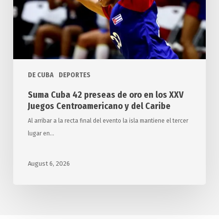
en
los
XXV
Juegos
Centroamericano
y
DE CUBA
DEPORTES
del
Suma Cuba 42 preseas de oro en los XXV
Caribe
Juegos Centroamericano y del Caribe
Al arribar a la recta final del evento la isla mantiene el tercer
lugar en…
August 6, 2026