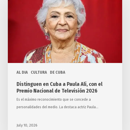
Cuba
a
Paula
Alí,
con
el
Premio
Nacional
de
AL DIA
CULTURA
DE CUBA
Televisión
2026
Distinguen en Cuba a Paula Alí, con el
Premio Nacional de Televisión 2026
Es el máximo reconocimiento que se concede a
personalidades del medio. La destaca actriz Paula…
July 10, 2026