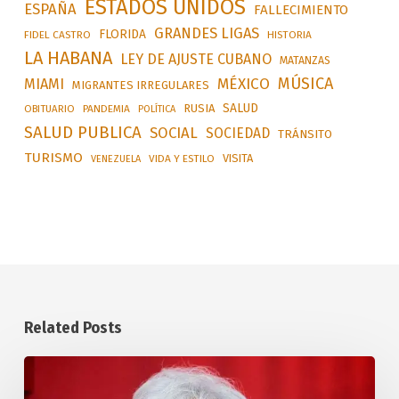
ESTADOS UNIDOS
ESPAÑA
FALLECIMIENTO
GRANDES LIGAS
FLORIDA
FIDEL CASTRO
HISTORIA
LA HABANA
LEY DE AJUSTE CUBANO
MATANZAS
MÚSICA
MÉXICO
MIAMI
MIGRANTES IRREGULARES
SALUD
RUSIA
OBITUARIO
PANDEMIA
POLÍTICA
SALUD PUBLICA
SOCIAL
SOCIEDAD
TRÁNSITO
TURISMO
VISITA
VIDA Y ESTILO
VENEZUELA
Related Posts
Distinguen
en