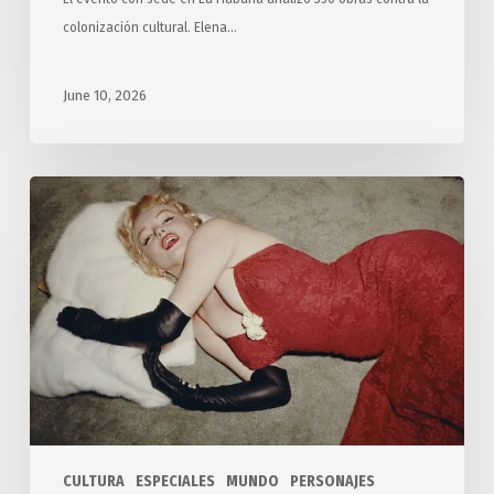
colonización cultural. Elena…
June 10, 2026
La
enigmática
muerte
de
Marilyn
Monroe
CULTURA
ESPECIALES
MUNDO
PERSONAJES