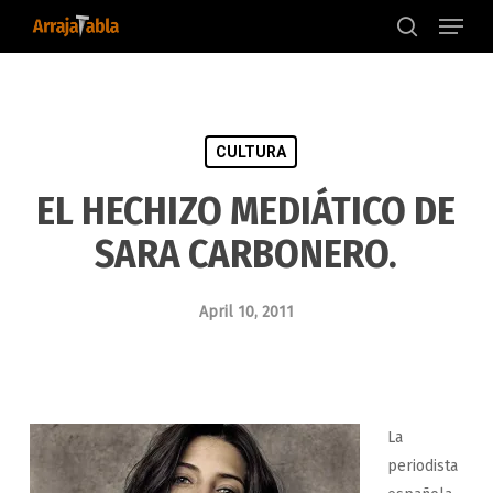
Menu
Skip
to
search
main
content
CULTURA
EL HECHIZO MEDIÁTICO DE
SARA CARBONERO.
April 10, 2011
La
periodista