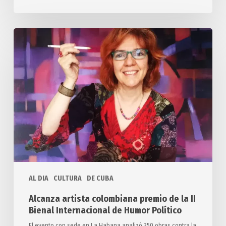
Alcanza
artista
colombiana
premio
de
la
II
Bienal
Internacional
de
Humor
AL DIA
CULTURA
DE CUBA
Político
Alcanza artista colombiana premio de la II
Bienal Internacional de Humor Político
El evento con sede en La Habana analizó 350 obras contra la