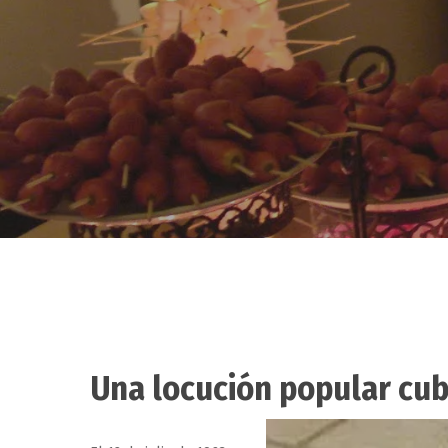
Una locución popular cub
Hit enter to search or ESC to close