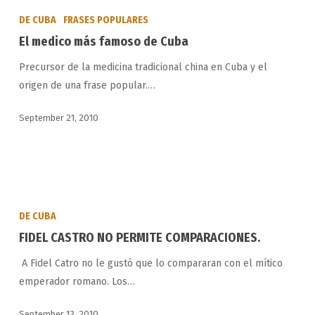
medico
DE CUBA
FRASES POPULARES
más
El medico más famoso de Cuba
famoso
Precursor de la medicina tradicional china en Cuba y el
de
origen de una frase popular.…
Cuba
September 21, 2010
FIDEL
CASTRO
DE CUBA
NO
FIDEL CASTRO NO PERMITE COMPARACIONES.
PERMITE
A Fidel Catro no le gustó que lo compararan con el mítico
COMPARACIONES.
emperador romano. Los…
September 13, 2010