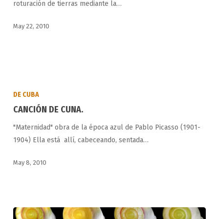
roturación de tierras mediante la…
guajiro
May 22, 2010
CANCIÓN
DE
DE CUBA
CUNA.
CANCIÓN DE CUNA.
"Maternidad" obra de la época azul de Pablo Picasso (1901-
1904) Ella está allí, cabeceando, sentada…
May 8, 2010