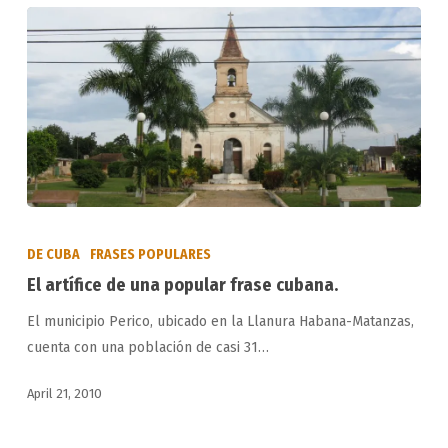
El
artífice
DE CUBA
FRASES POPULARES
de
El artífice de una popular frase cubana.
una
El municipio Perico, ubicado en la Llanura Habana-Matanzas,
popular
cuenta con una población de casi 31…
frase
cubana.
April 21, 2010