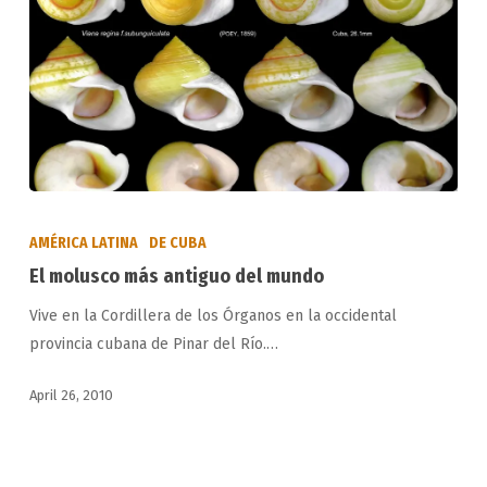
El
molusco
AMÉRICA LATINA
DE CUBA
más
El molusco más antiguo del mundo
antiguo
Vive en la Cordillera de los Órganos en la occidental
del
provincia cubana de Pinar del Río.…
mundo
April 26, 2010