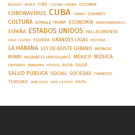
CINE
COLOMBIA
BLOQUEO
BOXEO
COCINA CUBANA
CUBA
CORONAVIRUS
CUBANOS
CUBANO
CULTURA
ECONOMÍA
DONALD TRUMP
ENTRETENIMIENTOS
ESTADOS UNIDOS
ESPAÑA
FALLECIMIENTO
GRANDES LIGAS
FLORIDA
FIDEL CASTRO
HISTORIA
LA HABANA
LEY DE AJUSTE CUBANO
MATANZAS
MÚSICA
MÉXICO
MIAMI
MIGRANTES IRREGULARES
SALUD
RUSIA
OBITUARIO
PANDEMIA
POLÍTICA
SALUD PUBLICA
SOCIAL
SOCIEDAD
TRÁNSITO
TURISMO
VISITA
VIDA Y ESTILO
VENEZUELA