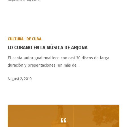
LO
CUBANO
CULTURA
DE CUBA
EN
LO CUBANO EN LA MÚSICA DE ARJONA
LA
El canta-autor guatemalteco con casi 30 discos de larga
MÚSICA
duración y presentaciones en más de…
DE
ARJONA
August 2, 2010