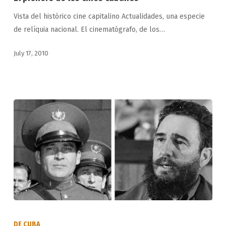
los
Vista del histórico cine capitalino Actualidades, una especie
cines
de relíquia nacional. El cinematógrafo, de los…
cubanos
July 17, 2010
Fidel
Castro
DE CUBA