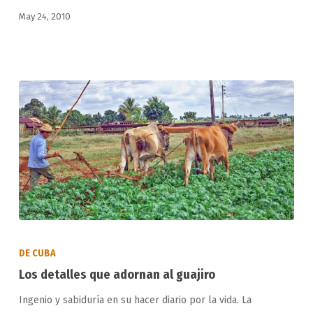
CENTENARIOS.
May 24, 2010
Los
detalles
DE CUBA
que
Los detalles que adornan al guajiro
adornan
Ingenio y sabiduría en su hacer diario por la vida. La
al