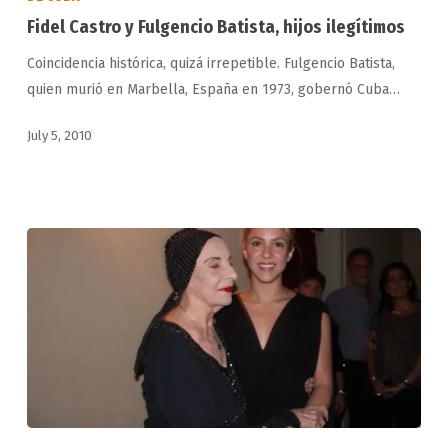
y
Fidel Castro y Fulgencio Batista, hijos ilegítimos
Fulgencio
Coincidencia histórica, quizá irrepetible. Fulgencio Batista,
Batista,
quien murió en Marbella, España en 1973, gobernó Cuba…
hijos
ilegítimos
July 5, 2010
La