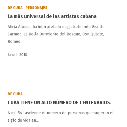
más
DE CUBA
PERSONAJES
universal
La más universal de las artistas cubana
de
Alicia Alonso, ha interpretado magistralmente Giselle,
las
Carmen, La Bella Durmiente del Bosque, Don Quijote,
artistas
Romeo…
cubana
June 4, 2010
CUBA
TIENE
DE CUBA
UN
CUBA TIENE UN ALTO NÚMERO DE CENTENARIOS.
ALTO
A mil 541 asciende el número de personas que superan el
NÚMERO
siglo de vida en…
DE