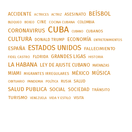
BEÍSBOL
ACCIDENTE
ASESINATO
ACTRICES
ACTRIZ
CINE
COLOMBIA
BLOQUEO
BOXEO
COCINA CUBANA
CUBA
CORONAVIRUS
CUBANOS
CUBANO
CULTURA
ECONOMÍA
DONALD TRUMP
ENTRETENIMIENTOS
ESTADOS UNIDOS
ESPAÑA
FALLECIMIENTO
GRANDES LIGAS
FLORIDA
FIDEL CASTRO
HISTORIA
LA HABANA
LEY DE AJUSTE CUBANO
MATANZAS
MÚSICA
MÉXICO
MIAMI
MIGRANTES IRREGULARES
SALUD
RUSIA
OBITUARIO
PANDEMIA
POLÍTICA
SALUD PUBLICA
SOCIAL
SOCIEDAD
TRÁNSITO
TURISMO
VISITA
VIDA Y ESTILO
VENEZUELA