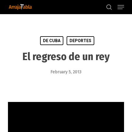
Menu
Skip
to
search
main
content
DE CUBA
DEPORTES
El regreso de un rey
February 5, 2013