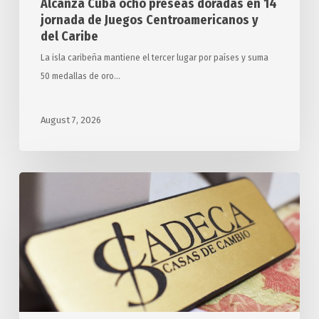
Alcanza Cuba ocho preseas doradas en 14
Caribe
jornada de Juegos Centroamericanos y
del Caribe
La isla caribeña mantiene el tercer lugar por países y suma
50 medallas de oro…
August 7, 2026
Tasa
Oficial
de
Cambio
de
Monedas