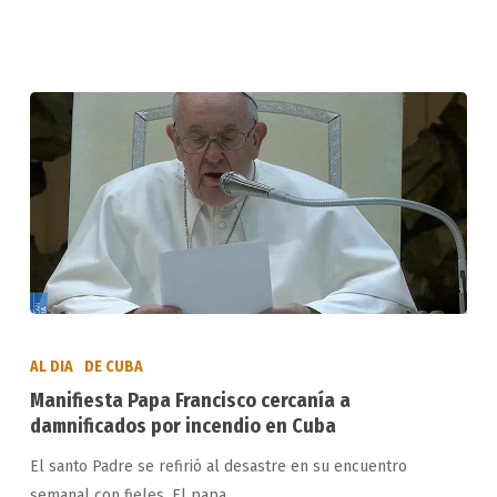
de
colaboración
Manifiesta
Papa
AL DIA
DE CUBA
Francisco
Manifiesta Papa Francisco cercanía a
cercanía
damnificados por incendio en Cuba
a
El santo Padre se refirió al desastre en su encuentro
damnificados
semanal con fieles. El papa…