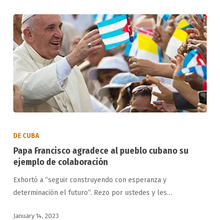
Papa
Francisco
DE CUBA
agradece
Papa Francisco agradece al pueblo cubano su
al
ejemplo de colaboración
pueblo
Exhortó a “seguir construyendo con esperanza y
cubano
determinación el futuro”. Rezo por ustedes y les…
su
ejemplo
January 14, 2023