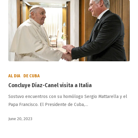
Concluye
Díaz-
AL DIA
DE CUBA
Canel
Concluye Díaz-Canel visita a Italia
visita
Sostuvo encuentros con su homólogo Sergio Mattarella y el
a
Papa Francisco. El Presidente de Cuba,…
Italia
June 20, 2023