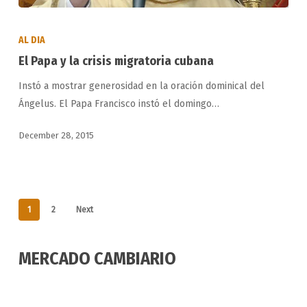
El
Papa
AL DIA
y
El Papa y la crisis migratoria cubana
la
Instó a mostrar generosidad en la oración dominical del
crisis
Ángelus. El Papa Francisco instó el domingo…
migratoria
cubana
December 28, 2015
1
2
Next
MERCADO CAMBIARIO