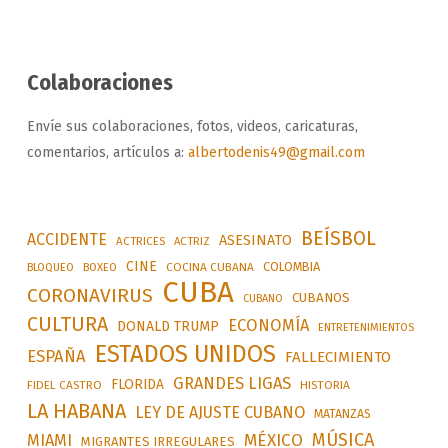
Colaboraciones
Envíe sus colaboraciones, fotos, videos, caricaturas,
comentarios, artículos a:
albertodenis49@gmail.com
BEÍSBOL
ACCIDENTE
ASESINATO
ACTRICES
ACTRIZ
CINE
COLOMBIA
BLOQUEO
BOXEO
COCINA CUBANA
CUBA
CORONAVIRUS
CUBANOS
CUBANO
CULTURA
ECONOMÍA
DONALD TRUMP
ENTRETENIMIENTOS
ESTADOS UNIDOS
ESPAÑA
FALLECIMIENTO
GRANDES LIGAS
FLORIDA
FIDEL CASTRO
HISTORIA
LA HABANA
LEY DE AJUSTE CUBANO
MATANZAS
MÚSICA
MÉXICO
MIAMI
MIGRANTES IRREGULARES