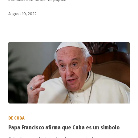
por
incendio
August 10, 2022
en
Cuba
Papa
Francisco
DE CUBA
afirma
Papa Francisco afirma que Cuba es un símbolo
que