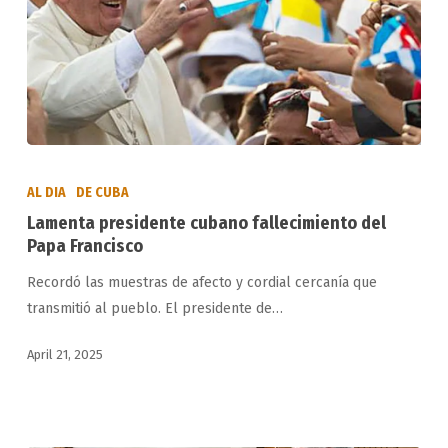
Lamenta
presidente
AL DIA
DE CUBA
cubano
Lamenta presidente cubano fallecimiento del
fallecimiento
Papa Francisco
del
Recordó las muestras de afecto y cordial cercanía que
Papa
transmitió al pueblo. El presidente de…
Francisco
April 21, 2025