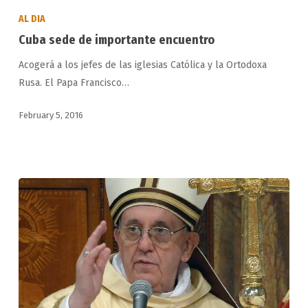
sede
AL DIA
de
Cuba sede de importante encuentro
importante
Acogerá a los jefes de las iglesias Católica y la Ortodoxa
encuentro
Rusa. El Papa Francisco…
February 5, 2016