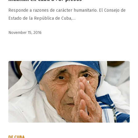
a
Responde a razones de carácter humanitario. El Consejo de
787
Estado de la República de Cuba,…
presos
November 15, 2016
La
Madre
DE CUBA