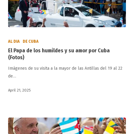
El
Papa
AL DIA
DE CUBA
de
El Papa de los humildes y su amor por Cuba
los
(Fotos)
humildes
Imágenes de su visita a la mayor de las Antillas del 19 al 22
y
de…
su
amor
April 21, 2025
por
Cuba
(Fotos)