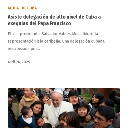
delegación
AL DIA
DE CUBA
de
Asiste delegación de alto nivel de Cuba a
alto
exequias del Papa Francisco
nivel
El vicepresidente, Salvador Valdés Mesa lideró la
de
representación isla caribeña. Una delegación cubana,
Cuba
encabezada por…
a
exequias
April 26, 2025
del
Papa
Francisco