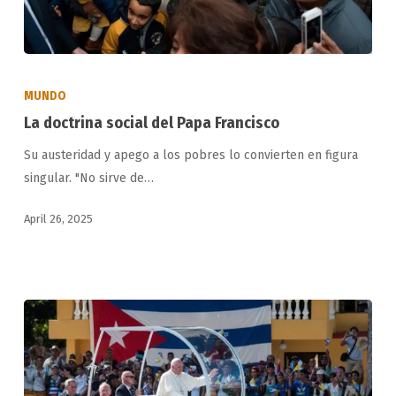
La
doctrina
MUNDO
social
La doctrina social del Papa Francisco
del
Su austeridad y apego a los pobres lo convierten en figura
Papa
singular. "No sirve de…
Francisco
April 26, 2025