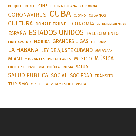
CINE
COLOMBIA
BLOQUEO
BOXEO
COCINA CUBANA
CUBA
CORONAVIRUS
CUBANOS
CUBANO
CULTURA
ECONOMÍA
DONALD TRUMP
ENTRETENIMIENTOS
ESTADOS UNIDOS
ESPAÑA
FALLECIMIENTO
GRANDES LIGAS
FLORIDA
FIDEL CASTRO
HISTORIA
LA HABANA
LEY DE AJUSTE CUBANO
MATANZAS
MÚSICA
MÉXICO
MIAMI
MIGRANTES IRREGULARES
SALUD
RUSIA
OBITUARIO
PANDEMIA
POLÍTICA
SALUD PUBLICA
SOCIAL
SOCIEDAD
TRÁNSITO
TURISMO
VISITA
VIDA Y ESTILO
VENEZUELA