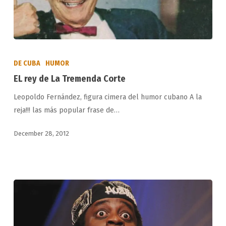
EL
rey
DE CUBA
HUMOR
de
EL rey de La Tremenda Corte
La
Leopoldo Fernández, figura cimera del humor cubano A la
Tremenda
reja!!! las más popular frase de…
Corte
December 28, 2012