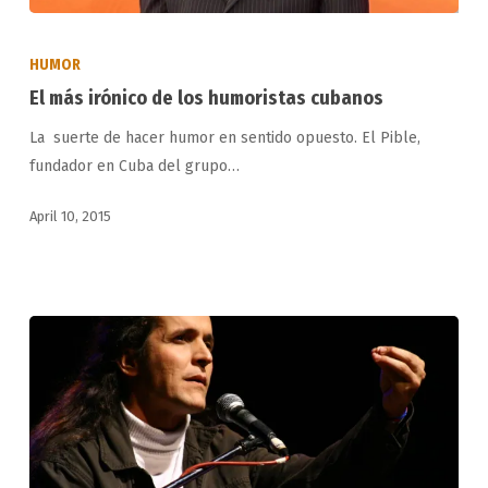
El
más
HUMOR
irónico
El más irónico de los humoristas cubanos
de
La suerte de hacer humor en sentido opuesto. El Pible,
los
fundador en Cuba del grupo…
humoristas
cubanos
April 10, 2015