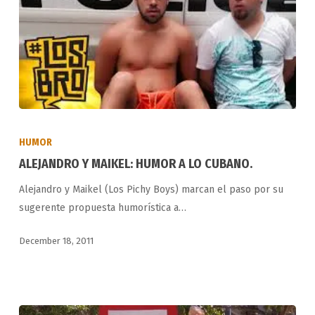
ALEJANDRO
Y
HUMOR
MAIKEL:
ALEJANDRO Y MAIKEL: HUMOR A LO CUBANO.
HUMOR
Alejandro y Maikel (Los Pichy Boys) marcan el paso por su
A
sugerente propuesta humorística a…
LO
CUBANO.
December 18, 2011