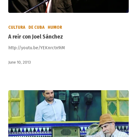
A
reír
CULTURA
DE CUBA
HUMOR
con
A reír con Joel Sánchez
Joel
http://youtu.be/YEKnrctn9iM
Sánchez
June 10, 2013