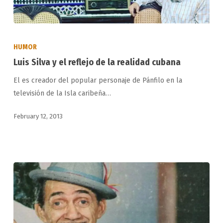
Luis
Silva
HUMOR
y
Luis Silva y el reflejo de la realidad cubana
el
El es creador del popular personaje de Pánfilo en la
reflejo
televisión de la Isla caribeña…
de
la
February 12, 2013
realidad
cubana