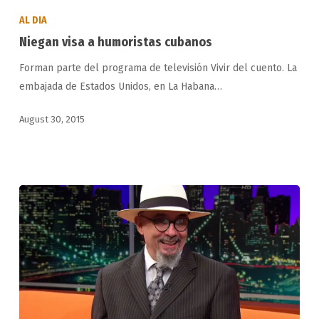
visa
AL DIA
a
Niegan visa a humoristas cubanos
humoristas
Forman parte del programa de televisión Vivir del cuento. La
cubanos
embajada de Estados Unidos, en La Habana…
August 30, 2015