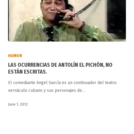
LAS
OCURRENCIAS
HUMOR
DE
LAS OCURRENCIAS DE ANTOLÍN EL PICHÓN, NO
ANTOLÍN
ESTÁN ESCRITAS.
EL
El comediante Angel García es un continuador del teatro
PICHÓN,
vernáculo cubano y sus personajes de…
NO
ESTÁN
June 1, 2012
ESCRITAS.