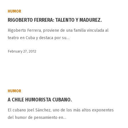
RIGOBERTO
FERRERA:
HUMOR
TALENTO
RIGOBERTO FERRERA: TALENTO Y MADUREZ.
Y
Rigoberto Ferrera, proviene de una familia vinculada al
MADUREZ.
teatro en Cuba y destaca por su…
February 27, 2012
A
CHILE
HUMOR
HUMORISTA
A CHILE HUMORISTA CUBANO.
CUBANO.
El cubano Joel Sánchez, uno de los más altos exponentes
del humor de pensamiento en…