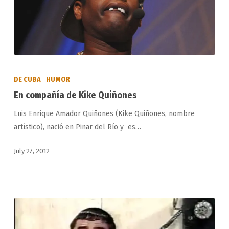
En
compañía
DE CUBA
HUMOR
de
En compañía de Kike Quiñones
Kike
Luis Enrique Amador Quiñones (Kike Quiñones, nombre
Quiñones
artístico), nació en Pinar del Río y es…
July 27, 2012