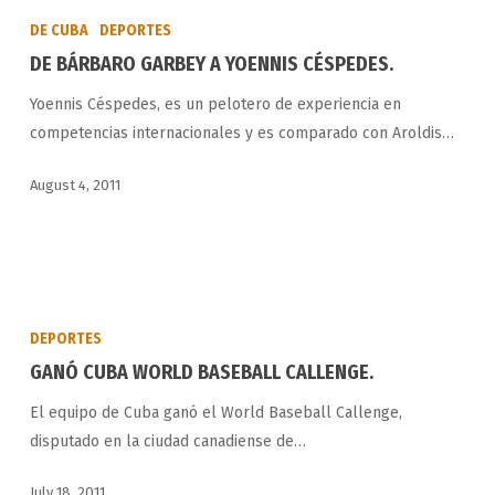
BÁRBARO
DE CUBA
DEPORTES
GARBEY
DE BÁRBARO GARBEY A YOENNIS CÉSPEDES.
A
Yoennis Céspedes, es un pelotero de experiencia en
YOENNIS
competencias internacionales y es comparado con Aroldis…
CÉSPEDES.
August 4, 2011
GANÓ
CUBA
DEPORTES
WORLD
GANÓ CUBA WORLD BASEBALL CALLENGE.
BASEBALL
El equipo de Cuba ganó el World Baseball Callenge,
CALLENGE.
disputado en la ciudad canadiense de…
July 18, 2011