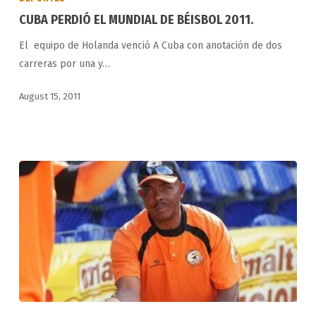
EL
CUBA PERDIÓ EL MUNDIAL DE BÉISBOL 2011.
MUNDIAL
El equipo de Holanda venció A Cuba con anotación de dos
DE
carreras por una y…
BÉISBOL
2011.
August 15, 2011
DE