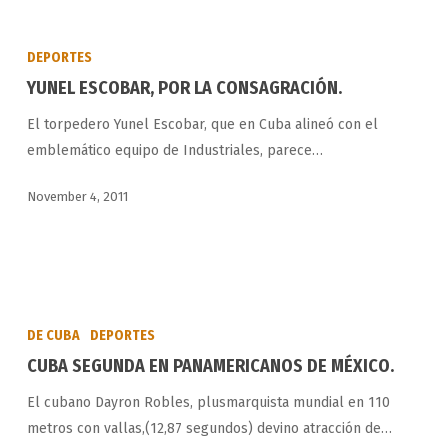
YUNEL
ESCOBAR,
DEPORTES
POR
YUNEL ESCOBAR, POR LA CONSAGRACIÓN.
LA
El torpedero Yunel Escobar, que en Cuba alineó con el
CONSAGRACIÓN.
emblemático equipo de Industriales, parece…
November 4, 2011
CUBA
SEGUNDA
DE CUBA
DEPORTES
EN
CUBA SEGUNDA EN PANAMERICANOS DE MÉXICO.
PANAMERICANOS
El cubano Dayron Robles, plusmarquista mundial en 110
DE
metros con vallas,(12,87 segundos) devino atracción de…
MÉXICO.