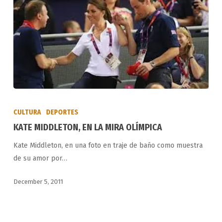
KATE
MIDDLETON,
CULTURA
DEPORTES
EN
KATE MIDDLETON, EN LA MIRA OLÍMPICA
LA
Kate Middleton, en una foto en traje de baño como muestra
MIRA
de su amor por…
OLÍMPICA
December 5, 2011