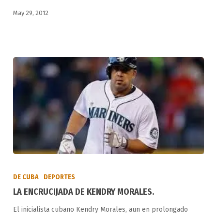
CUBANO.
May 29, 2012
LA
ENCRUCIJADA
DE CUBA
DEPORTES
DE
LA ENCRUCIJADA DE KENDRY MORALES.
KENDRY
El inicialista cubano Kendry Morales, aun en prolongado
MORALES.