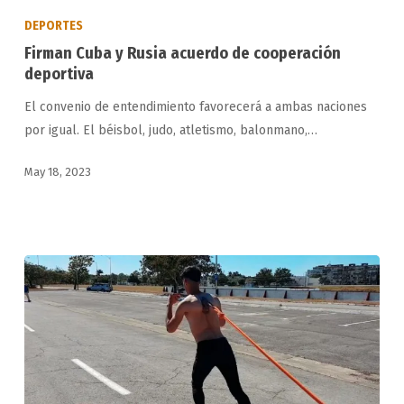
Cuba
DEPORTES
y
Firman Cuba y Rusia acuerdo de cooperación
Rusia
deportiva
acuerdo
El convenio de entendimiento favorecerá a ambas naciones
de
por igual. El béisbol, judo, atletismo, balonmano,…
cooperación
deportiva
May 18, 2023