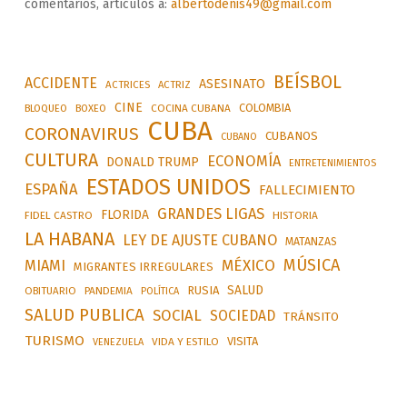
comentarios, artículos a:
albertodenis49@gmail.com
BEÍSBOL
ACCIDENTE
ASESINATO
ACTRICES
ACTRIZ
CINE
COLOMBIA
BLOQUEO
BOXEO
COCINA CUBANA
CUBA
CORONAVIRUS
CUBANOS
CUBANO
CULTURA
ECONOMÍA
DONALD TRUMP
ENTRETENIMIENTOS
ESTADOS UNIDOS
ESPAÑA
FALLECIMIENTO
GRANDES LIGAS
FLORIDA
FIDEL CASTRO
HISTORIA
LA HABANA
LEY DE AJUSTE CUBANO
MATANZAS
MÚSICA
MÉXICO
MIAMI
MIGRANTES IRREGULARES
SALUD
RUSIA
OBITUARIO
PANDEMIA
POLÍTICA
SALUD PUBLICA
SOCIAL
SOCIEDAD
TRÁNSITO
TURISMO
VISITA
VIDA Y ESTILO
VENEZUELA