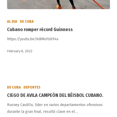
Cubano
romper
AL DIA
DE CUBA
récord
Cubano romper récord Guinness
Guinness
https://youtu.be/6diMxYGK94s
February 8, 2022
CIEGO
DE
DE CUBA
DEPORTES
AVILA
CIEGO DE AVILA CAMPEÓN DEL BÉISBOL CUBANO.
CAMPEÓN
Rusney Castillo, líder en varios departamentos ofensivos
DEL
durante la gran final, resultó clave en el…
BÉISBOL