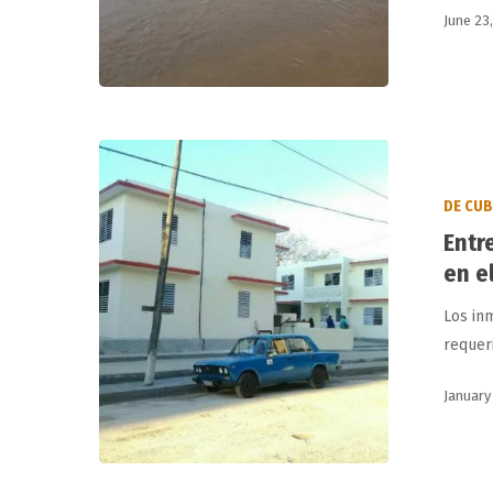
por
June 23
lluvias
Entregan
viviendas
DE CU
a
Entr
damnificados
por
en e
accidente
Los in
en
requer
el
hotel
January
Saratoga