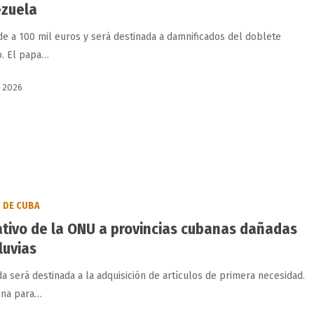
zuela
de a 100 mil euros y será destinada a damnificados del doblete
o. El papa…
, 2026
DE CUBA
tivo de la ONU a provincias cubanas dañadas
luvias
da será destinada a la adquisición de artículos de primera necesidad.
cina para…