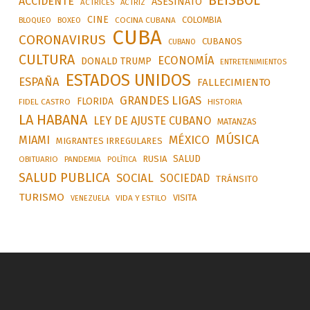
BEÍSBOL
ACCIDENTE
ASESINATO
ACTRICES
ACTRIZ
CINE
COLOMBIA
BLOQUEO
BOXEO
COCINA CUBANA
CUBA
CORONAVIRUS
CUBANOS
CUBANO
CULTURA
ECONOMÍA
DONALD TRUMP
ENTRETENIMIENTOS
ESTADOS UNIDOS
ESPAÑA
FALLECIMIENTO
GRANDES LIGAS
FLORIDA
FIDEL CASTRO
HISTORIA
LA HABANA
LEY DE AJUSTE CUBANO
MATANZAS
MÚSICA
MÉXICO
MIAMI
MIGRANTES IRREGULARES
SALUD
RUSIA
OBITUARIO
PANDEMIA
POLÍTICA
SALUD PUBLICA
SOCIAL
SOCIEDAD
TRÁNSITO
TURISMO
VISITA
VIDA Y ESTILO
VENEZUELA