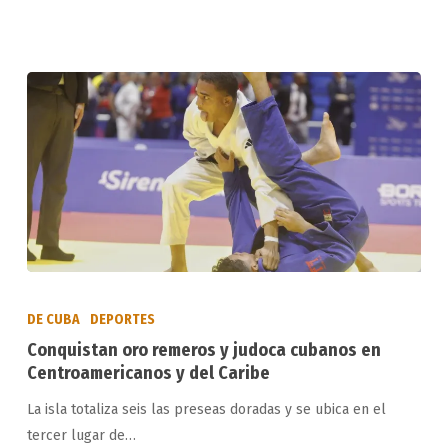
de
redes
Conquistan
oro
DE CUBA
DEPORTES
remeros
Conquistan oro remeros y judoca cubanos en
y
Centroamericanos y del Caribe
judoca
La isla totaliza seis las preseas doradas y se ubica en el
cubanos
tercer lugar de…
en