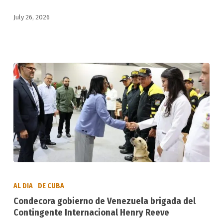
Centroamericanos
July 26, 2026
y
del
Caribe
Condecora
gobierno
AL DIA
DE CUBA
de
Condecora gobierno de Venezuela brigada del
Venezuela
Contingente Internacional Henry Reeve
brigada