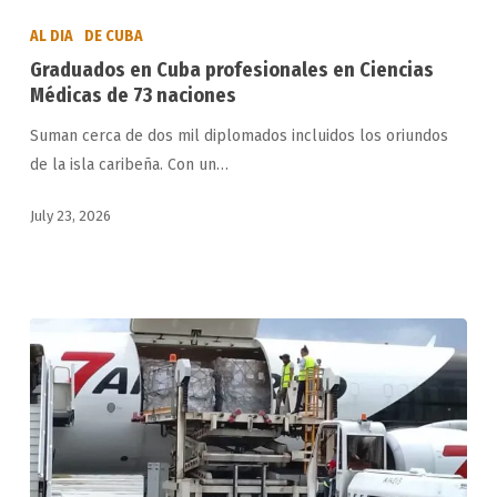
en
AL DIA
DE CUBA
Cuba
Graduados en Cuba profesionales en Ciencias
profesionales
Médicas de 73 naciones
en
Suman cerca de dos mil diplomados incluidos los oriundos
Ciencias
de la isla caribeña. Con un…
Médicas
de
July 23, 2026
73
naciones