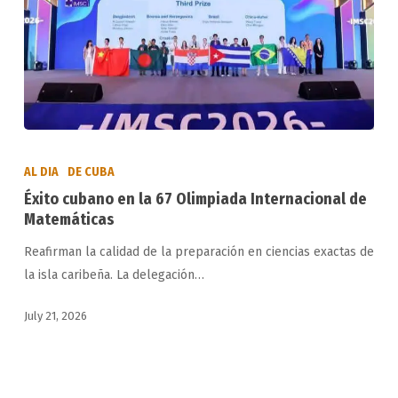
Éxito
cubano
AL DIA
DE CUBA
en
Éxito cubano en la 67 Olimpiada Internacional de
la
Matemáticas
67
Reafirman la calidad de la preparación en ciencias exactas de
Olimpiada
la isla caribeña. La delegación…
Internacional
de
July 21, 2026
Matemáticas