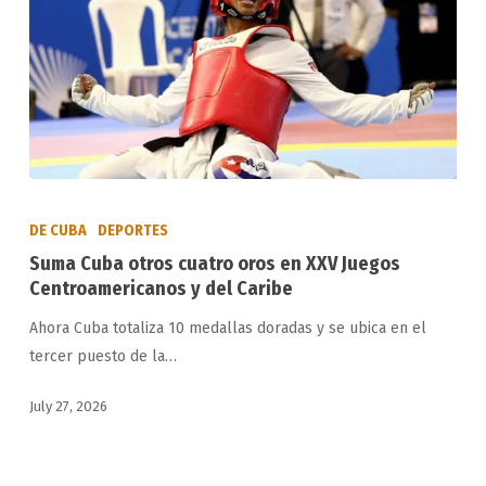
a
Estados
Unidos
Suma
Cuba
DE CUBA
DEPORTES
otros
Suma Cuba otros cuatro oros en XXV Juegos
cuatro
Centroamericanos y del Caribe
oros
Ahora Cuba totaliza 10 medallas doradas y se ubica en el
en
tercer puesto de la…
XXV
Juegos
July 27, 2026
Centroamericanos
y
del