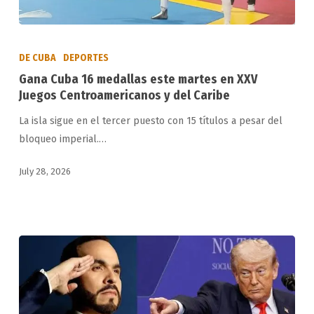
Gana
Cuba
DE CUBA
DEPORTES
16
Gana Cuba 16 medallas este martes en XXV
medallas
Juegos Centroamericanos y del Caribe
este
La isla sigue en el tercer puesto con 15 títulos a pesar del
martes
bloqueo imperial.…
en
XXV
July 28, 2026
Juegos
Centroamericanos
y
del
Caribe