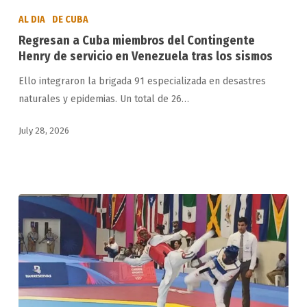
a
AL DIA
DE CUBA
Cuba
Regresan a Cuba miembros del Contingente
miembros
Henry de servicio en Venezuela tras los sismos
del
Ello integraron la brigada 91 especializada en desastres
Contingente
naturales y epidemias. Un total de 26…
Henry
de
July 28, 2026
servicio
en
Venezuela
tras
los
sismos