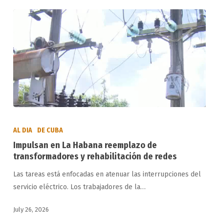
Caribe
Impulsan
en
AL DIA
DE CUBA
La
Impulsan en La Habana reemplazo de
Habana
transformadores y rehabilitación de redes
reemplazo
Las tareas está enfocadas en atenuar las interrupciones del
de
servicio eléctrico. Los trabajadores de la…
transformadores
y
July 26, 2026
rehabilitación