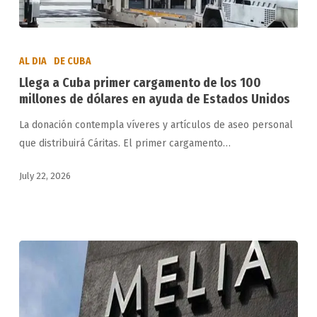
Llega
a
AL DIA
DE CUBA
Cuba
Llega a Cuba primer cargamento de los 100
primer
millones de dólares en ayuda de Estados Unidos
cargamento
La donación contempla víveres y artículos de aseo personal
de
que distribuirá Cáritas. El primer cargamento…
los
100
July 22, 2026
millones
de
dólares
en
ayuda
de
Estados
Unidos