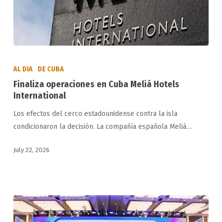
Finaliza
operaciones
AL DIA
DE CUBA
en
Finaliza operaciones en Cuba Meliá Hotels
Cuba
International
Meliá
Los efectos del cerco estadounidense contra la isla
Hotels
condicionaron la decisión. La compañía española Meliá…
International
July 22, 2026