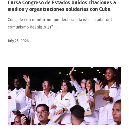
Cursa Congreso de Estados Unidos citaciones a
Estados
medios y organizaciones solidarias con Cuba
Unidos
Coincide con el informe que declara a la isla “capital del
citaciones
comunismo del siglo 21”.…
a
medios
July 25, 2026
y
organizaciones
solidarias
con
Cuba
Graduados