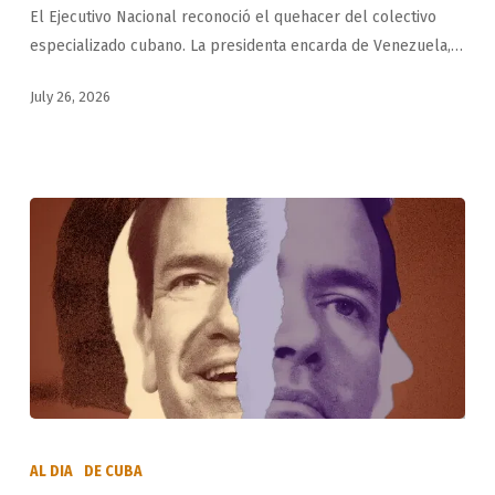
El Ejecutivo Nacional reconoció el quehacer del colectivo
del
especializado cubano. La presidenta encarda de Venezuela,…
Contingente
Internacional
July 26, 2026
Henry
Reeve
Cursa
Congreso
AL DIA
DE CUBA
de