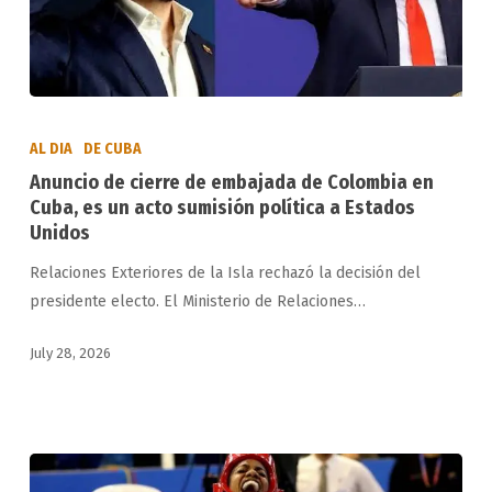
Anuncio
de
AL DIA
DE CUBA
cierre
Anuncio de cierre de embajada de Colombia en
de
Cuba, es un acto sumisión política a Estados
embajada
Unidos
de
Relaciones Exteriores de la Isla rechazó la decisión del
Colombia
presidente electo. El Ministerio de Relaciones…
en
Cuba,
July 28, 2026
es
un
acto
sumisión
política