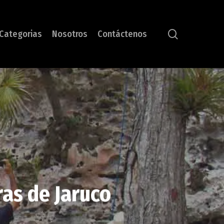
search
Categorias
Nosotros
Contáctenos
as de Jaruco