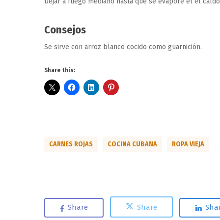
Dejar a fuego mediano hasta que se evapore el el caldo
Consejos
Se sirve con arroz blanco cocido como guarnición.
Share this:
CARNES ROJAS
COCINA CUBANA
ROPA VIEJA
Share
Share
Sha