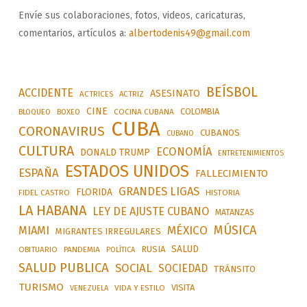
Envíe sus colaboraciones, fotos, videos, caricaturas,
comentarios, artículos a:
albertodenis49@gmail.com
BEÍSBOL
ACCIDENTE
ASESINATO
ACTRICES
ACTRIZ
CINE
COLOMBIA
BLOQUEO
BOXEO
COCINA CUBANA
CUBA
CORONAVIRUS
CUBANOS
CUBANO
CULTURA
ECONOMÍA
DONALD TRUMP
ENTRETENIMIENTOS
ESTADOS UNIDOS
ESPAÑA
FALLECIMIENTO
GRANDES LIGAS
FLORIDA
FIDEL CASTRO
HISTORIA
LA HABANA
LEY DE AJUSTE CUBANO
MATANZAS
MÚSICA
MÉXICO
MIAMI
MIGRANTES IRREGULARES
SALUD
RUSIA
OBITUARIO
PANDEMIA
POLÍTICA
SALUD PUBLICA
SOCIAL
SOCIEDAD
TRÁNSITO
TURISMO
VISITA
VIDA Y ESTILO
VENEZUELA