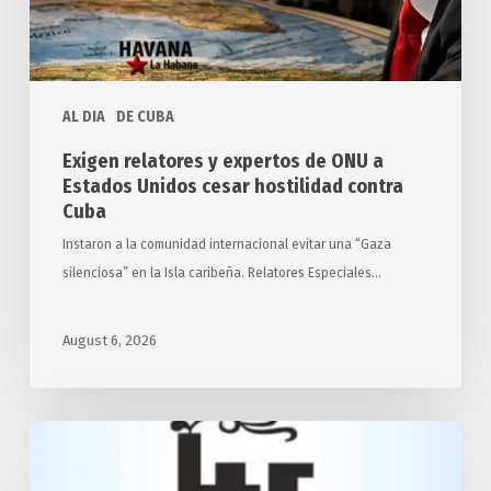
Estados
Unidos
cesar
hostilidad
AL DIA
DE CUBA
contra
Cuba
Exigen relatores y expertos de ONU a
Estados Unidos cesar hostilidad contra
Cuba
Instaron a la comunidad internacional evitar una “Gaza
silenciosa” en la Isla caribeña. Relatores Especiales…
August 6, 2026
Desarrollará
Cuba
transporte