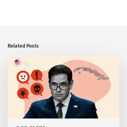
Related Posts
Anuncia
Estados
Unidos
otras
medidas
punitivas
contra
Cuba