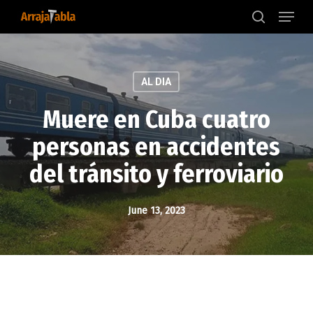
Menu
Skip
to
search
main
content
AL DIA
Muere en Cuba cuatro
personas en accidentes
del tránsito y ferroviario
June 13, 2023