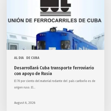
ferroviario
con
apoyo
de
Rusia
AL DIA
DE CUBA
Desarrollará Cuba transporte ferroviario
con apoyo de Rusia
El 70 por ciento del material rodante del país caribeño es de
origen ruso. El…
August 6, 2026