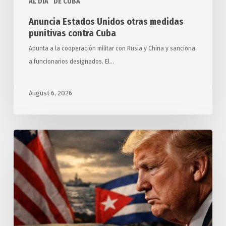
AL DIA
DE CUBA
Anuncia Estados Unidos otras medidas
punitivas contra Cuba
Apunta a la cooperación militar con Rusia y China y sanciona
a funcionarios designados. El…
August 6, 2026
Exigen
relatores
y
expertos
de
ONU
a