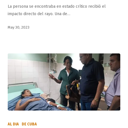
por
La persona se encontraba en estado crítico recibió el
descarga
impacto directo del rayo. Una de…
eléctrica
en
May 30, 2023
Cuba
Impacta
descarga
AL DIA
DE CUBA