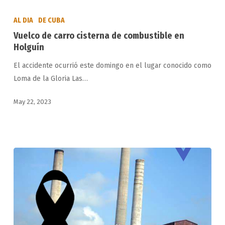
Vuelco
de
AL DIA
DE CUBA
carro
Vuelco de carro cisterna de combustible en
cisterna
Holguín
de
El accidente ocurrió este domingo en el lugar conocido como
combustible
Loma de la Gloria Las…
en
Holguín
May 22, 2023