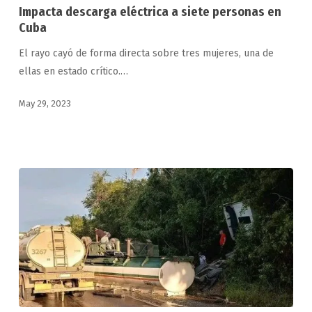
eléctrica
Impacta descarga eléctrica a siete personas en
a
Cuba
siete
El rayo cayó de forma directa sobre tres mujeres, una de
personas
ellas en estado crítico.…
en
Cuba
May 29, 2023