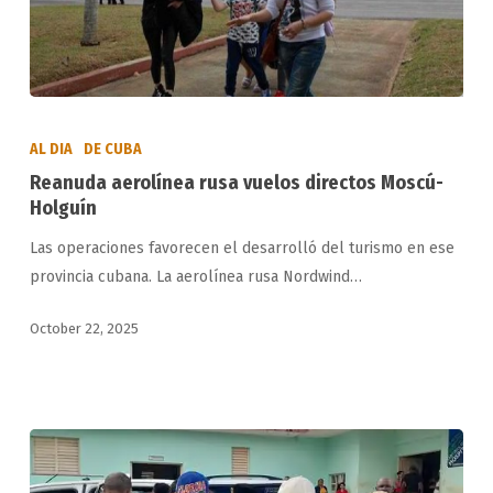
Reanuda
aerolínea
AL DIA
DE CUBA
rusa
Reanuda aerolínea rusa vuelos directos Moscú-
vuelos
Holguín
directos
Las operaciones favorecen el desarrolló del turismo en ese
Moscú-
provincia cubana. La aerolínea rusa Nordwind…
Holguín
October 22, 2025