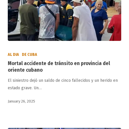
Mortal
accidente
AL DIA
DE CUBA
de
Mortal accidente de tránsito en provincia del
tránsito
oriente cubano
en
El siniestro dejó un saldo de cinco fallecidos y un herido en
provincia
estado grave. Un…
del
oriente
January 26, 2025
cubano