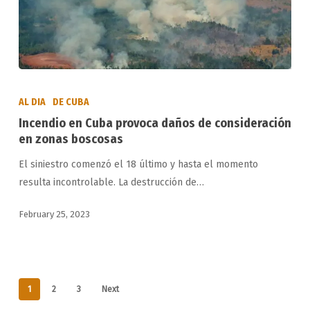
Incendio
en
AL DIA
DE CUBA
Cuba
Incendio en Cuba provoca daños de consideración
provoca
en zonas boscosas
daños
El siniestro comenzó el 18 último y hasta el momento
de
resulta incontrolable. La destrucción de…
consideración
en
February 25, 2023
zonas
boscosas
1
2
3
Next