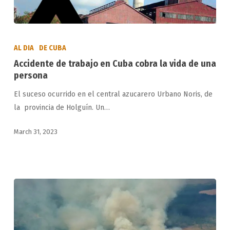
Accidente
de
AL DIA
DE CUBA
trabajo
Accidente de trabajo en Cuba cobra la vida de una
en
persona
Cuba
El suceso ocurrido en el central azucarero Urbano Noris, de
cobra
la provincia de Holguín. Un…
la
vida
March 31, 2023
de
una
persona