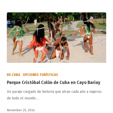
en
Holguín
Parque
Cristóbal
DE CUBA
OPCIONES TURÍSTICAS
Colón
Parque Cristóbal Colón de Cuba en Cayo Bariay
de
Un paraje cargado de historia que atrae cada año a viajeros
Cuba
de todo el mundo.…
en
Cayo
November 25, 2024
Bariay