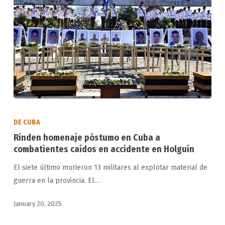
Rinden
homenaje
DE CUBA
póstumo
Rinden homenaje póstumo en Cuba a
en
combatientes caídos en accidente en Holguín
Cuba
El siete último murieron 13 militares al explotar material de
a
guerra en la provincia. El…
combatientes
caídos
January 20, 2025
en
accidente