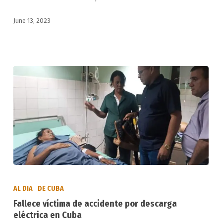
del
June 13, 2023
tránsito
y
ferroviario
Fallece
víctima
AL DIA
DE CUBA
de
Fallece víctima de accidente por descarga
accidente
eléctrica en Cuba