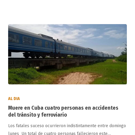
Muere
en
AL DIA
Cuba
Muere en Cuba cuatro personas en accidentes
cuatro
del tránsito y ferroviario
personas
Los fatales suceso ocurrieron indistintamente entre domingo
en
lunes Un total de cuatro personas fallecieron este…
accidentes