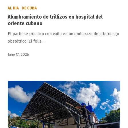
de
AL DIA
DE CUBA
trillizos
Alumbramiento de trillizos en hospital del
en
oriente cubano
hospital
El parto se practicó con éxito en un embarazo de alto riesgo
del
obstétrico. El feliz…
oriente
cubano
June 17, 2026