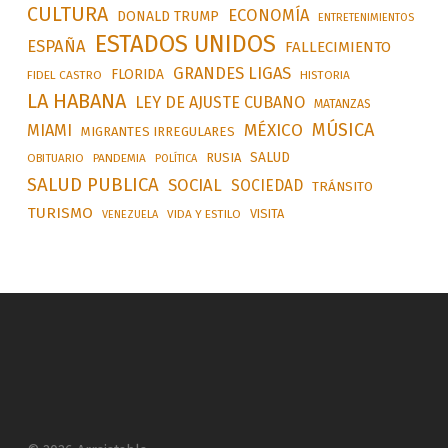
CULTURA
ECONOMÍA
DONALD TRUMP
ENTRETENIMIENTOS
ESTADOS UNIDOS
ESPAÑA
FALLECIMIENTO
GRANDES LIGAS
FLORIDA
FIDEL CASTRO
HISTORIA
LA HABANA
LEY DE AJUSTE CUBANO
MATANZAS
MÚSICA
MÉXICO
MIAMI
MIGRANTES IRREGULARES
SALUD
RUSIA
OBITUARIO
PANDEMIA
POLÍTICA
SALUD PUBLICA
SOCIAL
SOCIEDAD
TRÁNSITO
TURISMO
VISITA
VIDA Y ESTILO
VENEZUELA