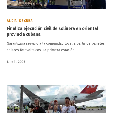
Finaliza
ejecución
AL DIA
DE CUBA
civil
Finaliza ejecución civil de solinera en oriental
de
provincia cubana
solinera
Garantizará servicio a la comunidad local a partir de paneles
en
solares fotovoltaicos. La primera estación…
oriental
provincia
June 11, 2026
cubana