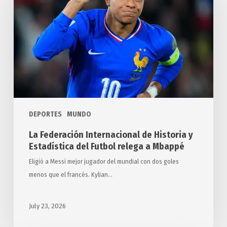
de
Historia
y
Estadística
del
Futbol
relega
a
DEPORTES
MUNDO
Mbappé
La Federación Internacional de Historia y
Estadística del Futbol relega a Mbappé
Eligió a Messi mejor jugador del mundial con dos goles
menos que el francés. Kylian…
July 23, 2026