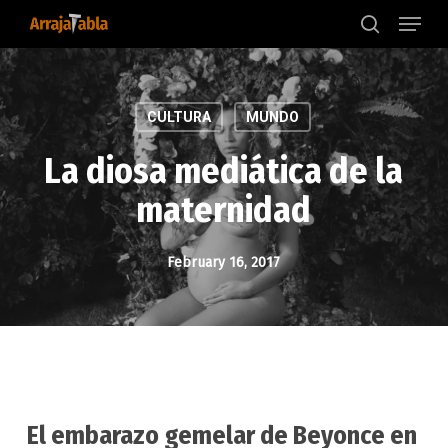
Menu
Skip
to
search
main
content
CULTURA
MUNDO
La diosa mediática de la
maternidad
February 16, 2017
El embarazo gemelar de Beyonce en