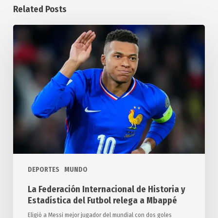
Related Posts
La
Federación
Internacional
de
Historia
y
Estadística
del
Futbol
relega
a
DEPORTES
MUNDO
Mbappé
La Federación Internacional de Historia y
Estadística del Futbol relega a Mbappé
Eligió a Messi mejor jugador del mundial con dos goles