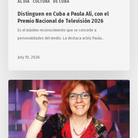
AL DIA
CULTURA
DE CUBA
Televisión
2026
Distinguen en Cuba a Paula Alí, con el
Premio Nacional de Televisión 2026
Es el máximo reconocimiento que se concede a
personalidades del medio. La destaca actriz Paula…
July 10, 2026
Alcanza
artista
colombiana
premio
de
la
II