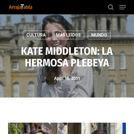
Menu
Skip
to
search
main
content
CULTURA
MÁS LEÍDOS
MUNDO
KATE MIDDLETON: LA
HERMOSA PLEBEYA
April 16, 2011