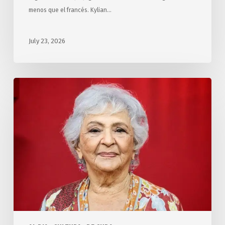
menos que el francés. Kylian…
July 23, 2026
Distinguen
en
Cuba
a
Paula
Alí,
con
el
Premio
Nacional
de