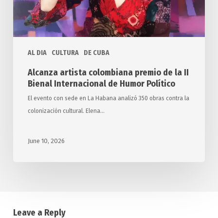
Bienal
Internacional
de
Humor
AL DIA
CULTURA
DE CUBA
Político
Alcanza artista colombiana premio de la II
Bienal Internacional de Humor Político
El evento con sede en La Habana analizó 350 obras contra la
colonización cultural. Elena…
June 10, 2026
Leave a Reply