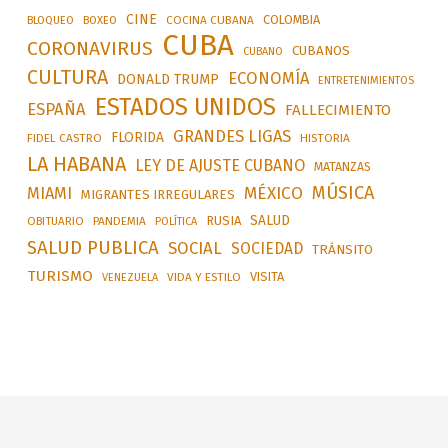
CINE
COLOMBIA
BLOQUEO
BOXEO
COCINA CUBANA
CUBA
CORONAVIRUS
CUBANOS
CUBANO
CULTURA
ECONOMÍA
DONALD TRUMP
ENTRETENIMIENTOS
ESTADOS UNIDOS
ESPAÑA
FALLECIMIENTO
GRANDES LIGAS
FLORIDA
FIDEL CASTRO
HISTORIA
LA HABANA
LEY DE AJUSTE CUBANO
MATANZAS
MÚSICA
MÉXICO
MIAMI
MIGRANTES IRREGULARES
SALUD
RUSIA
OBITUARIO
PANDEMIA
POLÍTICA
SALUD PUBLICA
SOCIAL
SOCIEDAD
TRÁNSITO
TURISMO
VISITA
VIDA Y ESTILO
VENEZUELA