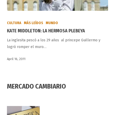
KATE
MIDDLETON:
CULTURA
MÁS LEÍDOS
MUNDO
LA
KATE MIDDLETON: LA HERMOSA PLEBEYA
HERMOSA
La inglesita pescó a los 29 años al princepe Guillermo y
PLEBEYA
logró romper el muro…
April 16, 2011
MERCADO CAMBIARIO