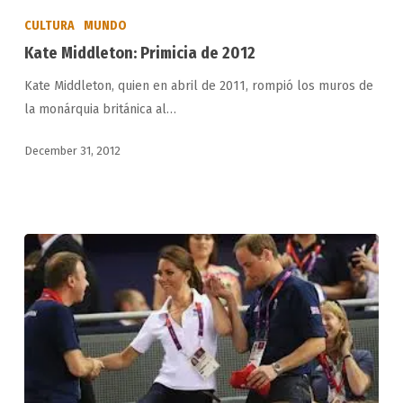
Middleton:
CULTURA
MUNDO
Primicia
Kate Middleton: Primicia de 2012
de
Kate Middleton, quien en abril de 2011, rompió los muros de
2012
la monárquia británica al…
December 31, 2012