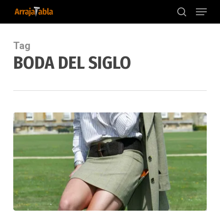
Menu
Skip
to
search
main
content
Tag
BODA DEL SIGLO
Kate