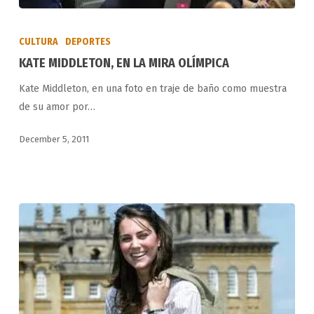
KATE
MIDDLETON,
CULTURA
DEPORTES
EN
KATE MIDDLETON, EN LA MIRA OLÍMPICA
LA
Kate Middleton, en una foto en traje de baño como muestra
MIRA
de su amor por…
OLÍMPICA
December 5, 2011