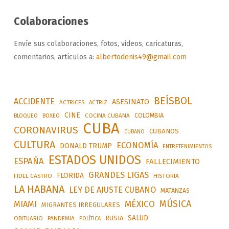
Colaboraciones
Envíe sus colaboraciones, fotos, videos, caricaturas,
comentarios, artículos a:
albertodenis49@gmail.com
BEÍSBOL
ACCIDENTE
ASESINATO
ACTRICES
ACTRIZ
CINE
COLOMBIA
BLOQUEO
BOXEO
COCINA CUBANA
CUBA
CORONAVIRUS
CUBANOS
CUBANO
CULTURA
ECONOMÍA
DONALD TRUMP
ENTRETENIMIENTOS
ESTADOS UNIDOS
ESPAÑA
FALLECIMIENTO
GRANDES LIGAS
FLORIDA
FIDEL CASTRO
HISTORIA
LA HABANA
LEY DE AJUSTE CUBANO
MATANZAS
MÚSICA
MÉXICO
MIAMI
MIGRANTES IRREGULARES
SALUD
RUSIA
OBITUARIO
PANDEMIA
POLÍTICA