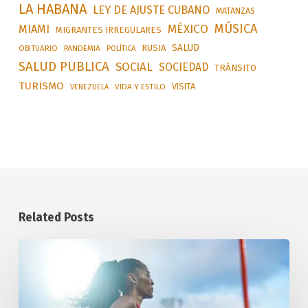
LA HABANA
LEY DE AJUSTE CUBANO
MATANZAS
MÚSICA
MÉXICO
MIAMI
MIGRANTES IRREGULARES
SALUD
RUSIA
OBITUARIO
PANDEMIA
POLÍTICA
SALUD PUBLICA
SOCIAL
SOCIEDAD
TRÁNSITO
TURISMO
VISITA
VIDA Y ESTILO
VENEZUELA
Related Posts
Concluye
Cuba
en
tercer