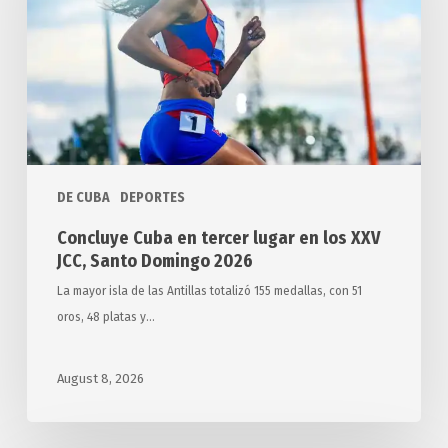
lugar
en
los
XXV
JCC,
Santo
Domingo
DE CUBA
DEPORTES
2026
Concluye Cuba en tercer lugar en los XXV
JCC, Santo Domingo 2026
La mayor isla de las Antillas totalizó 155 medallas, con 51
oros, 48 platas y…
August 8, 2026