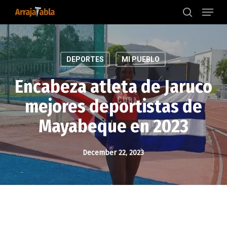
Menu
Skip
to
search
main
content
DEPORTES
MI PUEBLO
Encabeza atleta de Jaruco
mejores deportistas de
Mayabeque en 2023
December 22, 2023