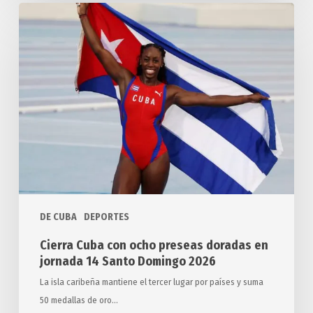
Cierra
Cuba
con
ocho
preseas
doradas
en
jornada
14
Santo
Domingo
2026
DE CUBA
DEPORTES
Cierra Cuba con ocho preseas doradas en
jornada 14 Santo Domingo 2026
La isla caribeña mantiene el tercer lugar por países y suma
50 medallas de oro…