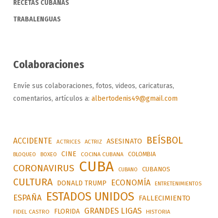
RECETAS CUBANAS
TRABALENGUAS
Colaboraciones
Envíe sus colaboraciones, fotos, videos, caricaturas,
comentarios, artículos a:
albertodenis49@gmail.com
BEÍSBOL
ACCIDENTE
ASESINATO
ACTRICES
ACTRIZ
CINE
COLOMBIA
BLOQUEO
BOXEO
COCINA CUBANA
CUBA
CORONAVIRUS
CUBANOS
CUBANO
CULTURA
ECONOMÍA
DONALD TRUMP
ENTRETENIMIENTOS
ESTADOS UNIDOS
ESPAÑA
FALLECIMIENTO
GRANDES LIGAS
FLORIDA
FIDEL CASTRO
HISTORIA