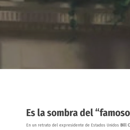
Es la sombra del “famoso”
Hit enter to search or ESC to close
En un retrato del expresidente de Estados Unidos
Bill 