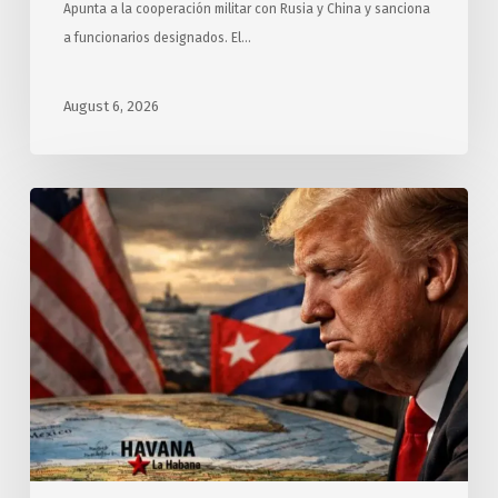
Apunta a la cooperación militar con Rusia y China y sanciona
a funcionarios designados. El…
August 6, 2026
Exigen
relatores
y
expertos
de
ONU
a
Estados
Unidos
cesar
hostilidad