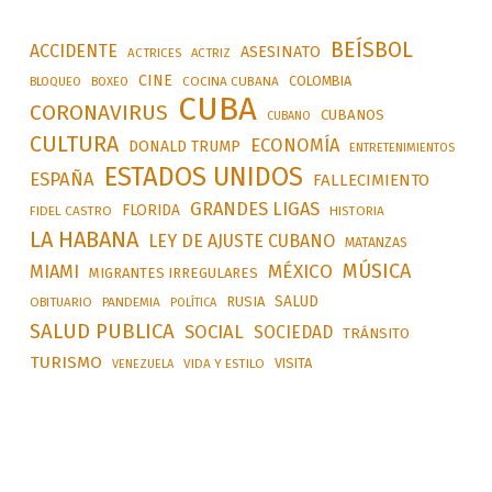
BEÍSBOL
ACCIDENTE
ASESINATO
ACTRICES
ACTRIZ
CINE
COLOMBIA
BLOQUEO
BOXEO
COCINA CUBANA
CUBA
CORONAVIRUS
CUBANOS
CUBANO
CULTURA
ECONOMÍA
DONALD TRUMP
ENTRETENIMIENTOS
ESTADOS UNIDOS
ESPAÑA
FALLECIMIENTO
GRANDES LIGAS
FLORIDA
FIDEL CASTRO
HISTORIA
LA HABANA
LEY DE AJUSTE CUBANO
MATANZAS
MÚSICA
MÉXICO
MIAMI
MIGRANTES IRREGULARES
SALUD
RUSIA
OBITUARIO
PANDEMIA
POLÍTICA
SALUD PUBLICA
SOCIAL
SOCIEDAD
TRÁNSITO
TURISMO
VISITA
VIDA Y ESTILO
VENEZUELA