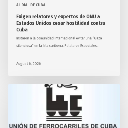
AL DIA
DE CUBA
contra
Cuba
Exigen relatores y expertos de ONU a
Estados Unidos cesar hostilidad contra
Cuba
Instaron a la comunidad internacional evitar una “Gaza
silenciosa” en la Isla caribeña. Relatores Especiales…
August 6, 2026
Desarrollará
Cuba
transporte
ferroviario
con
apoyo