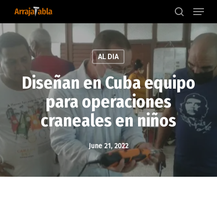
Menu
Skip
to
search
main
content
AL DIA
Diseñan en Cuba equipo
para operaciones
craneales en niños
June 21, 2022