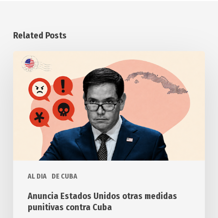
Related Posts
Anuncia
Estados
Unidos
otras
medidas
punitivas
contra
Cuba
AL DIA
DE CUBA
Anuncia Estados Unidos otras medidas
punitivas contra Cuba