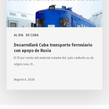
de
Rusia
AL DIA
DE CUBA
Desarrollará Cuba transporte ferroviario
con apoyo de Rusia
El 70 por ciento del material rodante del país caribeño es de
origen ruso. El…
August 6, 2026