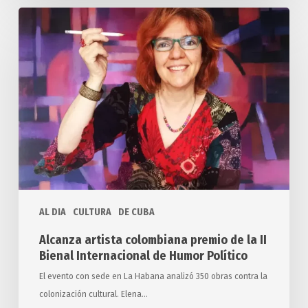
Alcanza
artista
colombiana
premio
de
la
II
Bienal
Internacional
de
Humor
AL DIA
CULTURA
DE CUBA
Político
Alcanza artista colombiana premio de la II
Bienal Internacional de Humor Político
El evento con sede en La Habana analizó 350 obras contra la
colonización cultural. Elena…