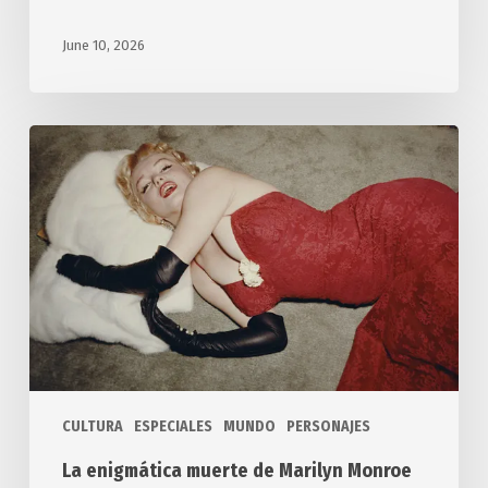
June 10, 2026
La
enigmática
muerte
de
Marilyn
Monroe
CULTURA
ESPECIALES
MUNDO
PERSONAJES
La enigmática muerte de Marilyn Monroe