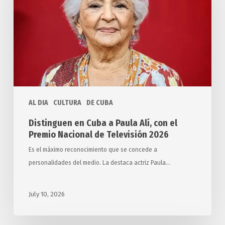
Paula
Alí,
con
el
Premio
Nacional
de
AL DIA
CULTURA
DE CUBA
Televisión
2026
Distinguen en Cuba a Paula Alí, con el
Premio Nacional de Televisión 2026
Es el máximo reconocimiento que se concede a
personalidades del medio. La destaca actriz Paula…
July 10, 2026