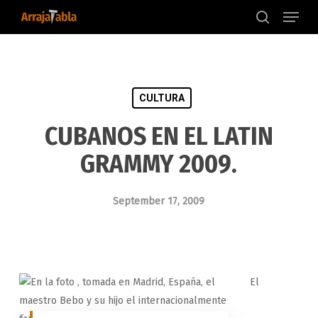
Menu
Skip
to
search
main
content
CULTURA
CUBANOS EN EL LATIN
GRAMMY 2009.
September 17, 2009
El