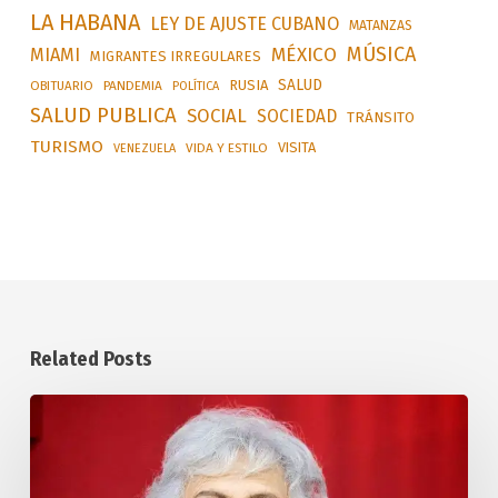
LA HABANA
LEY DE AJUSTE CUBANO
MATANZAS
MÚSICA
MÉXICO
MIAMI
MIGRANTES IRREGULARES
SALUD
RUSIA
OBITUARIO
PANDEMIA
POLÍTICA
SALUD PUBLICA
SOCIAL
SOCIEDAD
TRÁNSITO
TURISMO
VISITA
VIDA Y ESTILO
VENEZUELA
Related Posts
Distinguen
en
Cuba
a