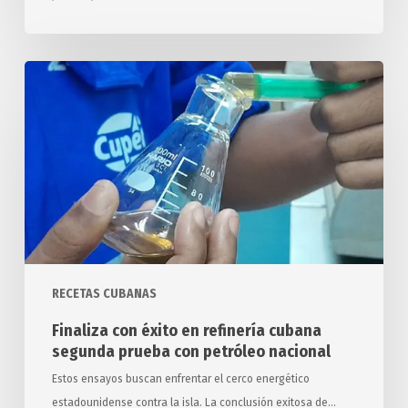
Finaliza
con
éxito
en
refinería
cubana
segunda
prueba
con
petróleo
RECETAS CUBANAS
nacional
Finaliza con éxito en refinería cubana
segunda prueba con petróleo nacional
Estos ensayos buscan enfrentar el cerco energético
estadounidense contra la isla. La conclusión exitosa de…