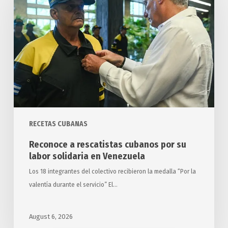
rescatistas
cubanos
por
su
labor
solidaria
en
Venezuela
RECETAS CUBANAS
Reconoce a rescatistas cubanos por su
labor solidaria en Venezuela
Los 18 integrantes del colectivo recibieron la medalla “Por la
valentía durante el servicio” El…
August 6, 2026