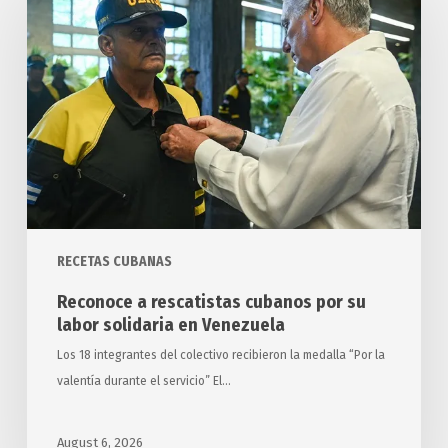
rescatistas
cubanos
por
su
labor
solidaria
en
Venezuela
RECETAS CUBANAS
Reconoce a rescatistas cubanos por su
labor solidaria en Venezuela
Los 18 integrantes del colectivo recibieron la medalla “Por la
valentía durante el servicio” El…
August 6, 2026