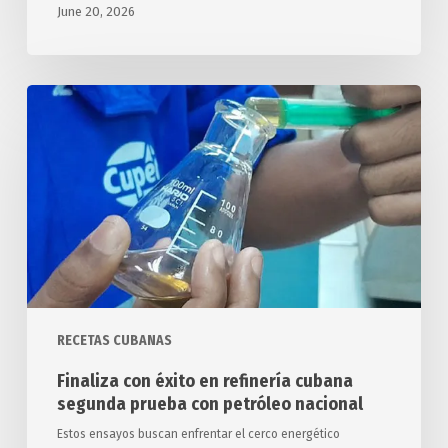
June 20, 2026
Finaliza
con
éxito
en
refinería
cubana
segunda
prueba
con
petróleo
RECETAS CUBANAS
nacional
Finaliza con éxito en refinería cubana
segunda prueba con petróleo nacional
Estos ensayos buscan enfrentar el cerco energético