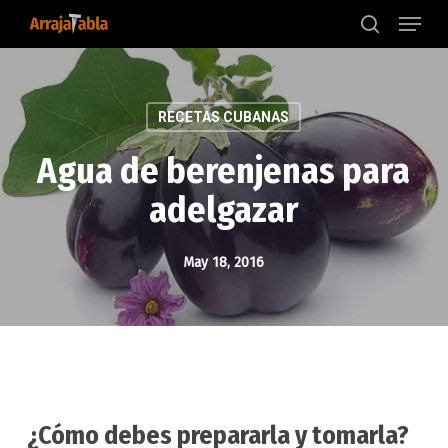
Menu
Skip
to
search
main
content
RECETAS CUBANAS
Agua de berenjenas para
adelgazar
May 18, 2016
¿Cómo debes prepararla y tomarla?