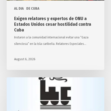
hostilidad
AL DIA
DE CUBA
contra
Cuba
Exigen relatores y expertos de ONU a
Estados Unidos cesar hostilidad contra
Cuba
Instaron a la comunidad internacional evitar una “Gaza
silenciosa” en la Isla caribeña. Relatores Especiales…
August 6, 2026
Desarrollará
Cuba
transporte
ferroviario
con