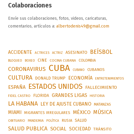
Colaboraciones
Envíe sus colaboraciones, fotos, videos, caricaturas,
comentarios, artículos a:
albertodenis49@gmail.com
BEÍSBOL
ACCIDENTE
ASESINATO
ACTRICES
ACTRIZ
CINE
COLOMBIA
BLOQUEO
BOXEO
COCINA CUBANA
CUBA
CORONAVIRUS
CUBANOS
CUBANO
CULTURA
ECONOMÍA
DONALD TRUMP
ENTRETENIMIENTOS
ESTADOS UNIDOS
ESPAÑA
FALLECIMIENTO
GRANDES LIGAS
FLORIDA
FIDEL CASTRO
HISTORIA
LA HABANA
LEY DE AJUSTE CUBANO
MATANZAS
MÚSICA
MÉXICO
MIAMI
MIGRANTES IRREGULARES
SALUD
RUSIA
OBITUARIO
PANDEMIA
POLÍTICA
SALUD PUBLICA
SOCIAL
SOCIEDAD
TRÁNSITO