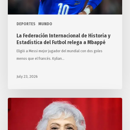
Futbol
relega
a
DEPORTES
MUNDO
Mbappé
La Federación Internacional de Historia y
Estadística del Futbol relega a Mbappé
Eligió a Messi mejor jugador del mundial con dos goles
menos que el francés. Kylian…
July 23, 2026
Distinguen
en
Cuba
a