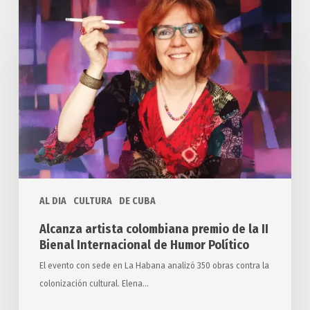
Alcanza
artista
colombiana
premio
de
la
II
Bienal
Internacional
de
Humor
AL DIA
CULTURA
DE CUBA
Político
Alcanza artista colombiana premio de la II
Bienal Internacional de Humor Político
El evento con sede en La Habana analizó 350 obras contra la
colonización cultural. Elena…