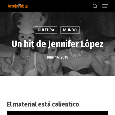
Menu
Skip
to
search
main
content
CULTURA
MUNDO
Un hit de Jennifer López
June 14, 2018
El material está calientico