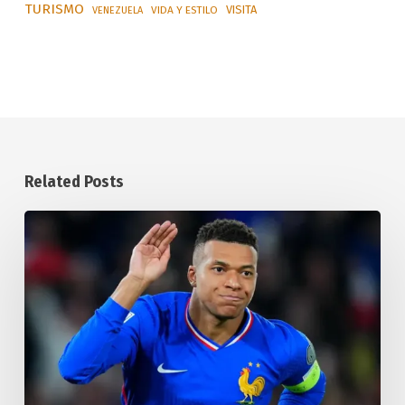
TURISMO
VISITA
VIDA Y ESTILO
VENEZUELA
Related Posts
La
Federación
Internacional
de
Historia
y
Estadística
del