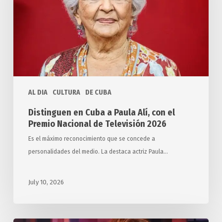
Paula
Alí,
con
el
Premio
Nacional
de
AL DIA
CULTURA
DE CUBA
Televisión
2026
Distinguen en Cuba a Paula Alí, con el
Premio Nacional de Televisión 2026
Es el máximo reconocimiento que se concede a
personalidades del medio. La destaca actriz Paula…
July 10, 2026