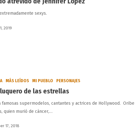
ado atrevido de Jennifer López
extremadamente sexys.
1, 2019
BA
MÁS LEÍDOS
MI PUEBLO
PERSONAJES
eluquero de las estrellas
a famosas supermodelos, cantantes y actrices de Hollywood. Oribe
s, quien murió de cáncer,…
r 17, 2018