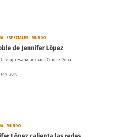
RA
ESPECIALES
MUNDO
oble de Jennifer López
s la empresaria peruana Connie Peña
er 9, 2018
RA
MUNDO
ifer López calienta las redes