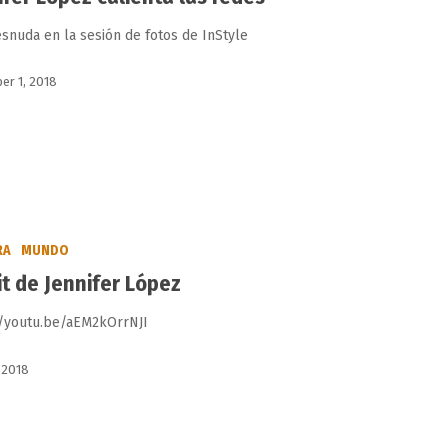
snuda en la sesión de fotos de InStyle
r 1, 2018
RA
MUNDO
it de Jennifer López
//youtu.be/aEM2kOrrNJI
, 2018