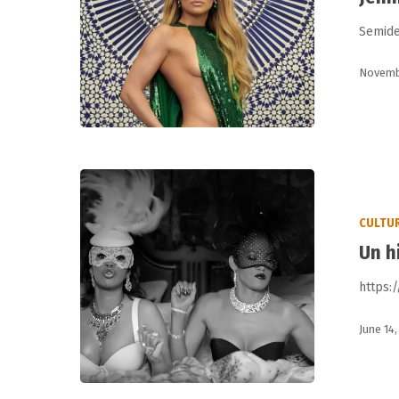
redes
Semide
Novembe
Un
hit
CULTU
de
Un h
Jennifer
López
https:
June 14