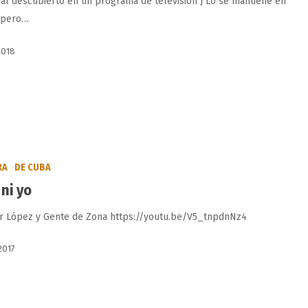
al descubierto en un programa de televisión J Lo se mantiene en
 pero…
2018
RA
DE CUBA
 ni yo
er López y Gente de Zona https://youtu.be/V5_tnpdnNz4
 2017