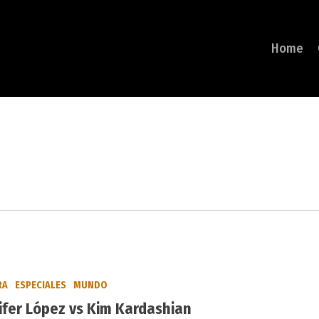
Home
RA
ESPECIALES
MUNDO
ifer López vs Kim Kardashian