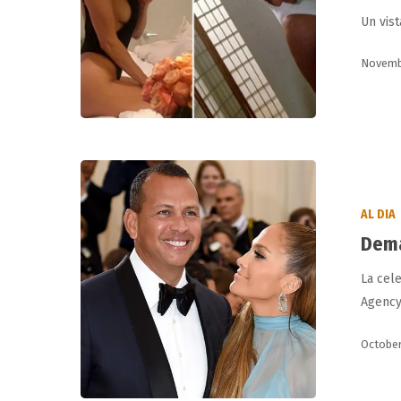
Kardashian
Un vis
Novembe
Demandan
a
AL DIA
Jennifer
Dema
López
La cel
Hit enter to search or ESC to close
Agency
October