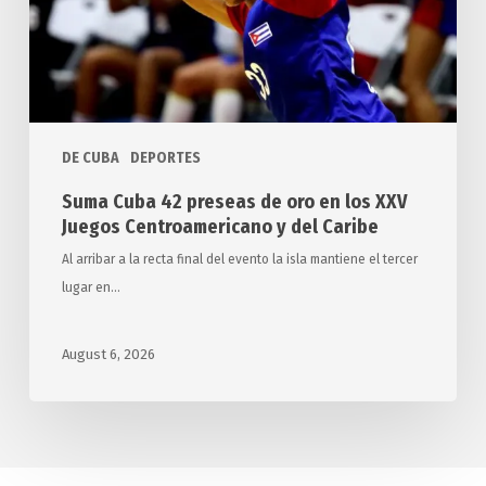
en
los
XXV
Juegos
Centroamericano
y
DE CUBA
DEPORTES
del
Suma Cuba 42 preseas de oro en los XXV
Caribe
Juegos Centroamericano y del Caribe
Al arribar a la recta final del evento la isla mantiene el tercer
lugar en…
August 6, 2026