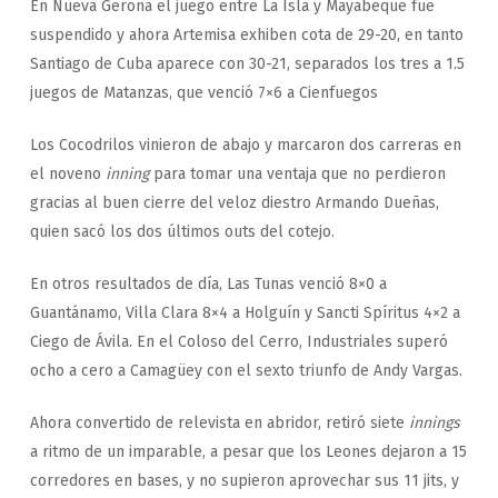
En Nueva Gerona el juego entre La Isla y Mayabeque fue
suspendido y ahora Artemisa exhiben cota de 29-20, en tanto
Santiago de Cuba aparece con 30-21, separados los tres a 1.5
juegos de Matanzas, que venció 7×6 a Cienfuegos
Los Cocodrilos vinieron de abajo y marcaron dos carreras en
el noveno
inning
para tomar una ventaja que no perdieron
gracias al buen cierre del veloz diestro Armando Dueñas,
quien sacó los dos últimos outs del cotejo.
En otros resultados de día, Las Tunas venció 8×0 a
Guantánamo, Villa Clara 8×4 a Holguín y Sancti Spíritus 4×2 a
Ciego de Ávila. En el Coloso del Cerro, Industriales superó
ocho a cero a Camagüey con el sexto triunfo de Andy Vargas.
Ahora convertido de relevista en abridor, retiró siete
innings
a ritmo de un imparable, a pesar que los Leones dejaron a 15
corredores en bases, y no supieron aprovechar sus 11 jits, y