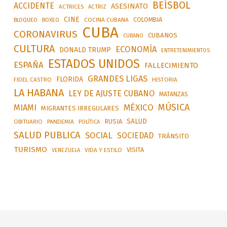
BEÍSBOL
ACCIDENTE
ASESINATO
ACTRICES
ACTRIZ
CINE
COLOMBIA
BLOQUEO
BOXEO
COCINA CUBANA
CUBA
CORONAVIRUS
CUBANOS
CUBANO
CULTURA
ECONOMÍA
DONALD TRUMP
ENTRETENIMIENTOS
ESTADOS UNIDOS
ESPAÑA
FALLECIMIENTO
GRANDES LIGAS
FLORIDA
FIDEL CASTRO
HISTORIA
LA HABANA
LEY DE AJUSTE CUBANO
MATANZAS
MÚSICA
MÉXICO
MIAMI
MIGRANTES IRREGULARES
SALUD
RUSIA
OBITUARIO
PANDEMIA
POLÍTICA
SALUD PUBLICA
SOCIAL
SOCIEDAD
TRÁNSITO
TURISMO
VISITA
VIDA Y ESTILO
VENEZUELA