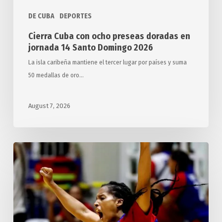
2026
DE CUBA
DEPORTES
Cierra Cuba con ocho preseas doradas en
jornada 14 Santo Domingo 2026
La isla caribeña mantiene el tercer lugar por países y suma
50 medallas de oro…
August 7, 2026
Suma
Cuba
42
preseas
de
oro