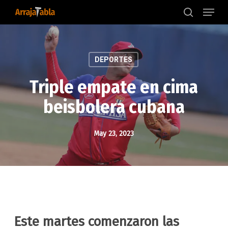
Menu
Skip
to
search
main
content
DEPORTES
Triple empate en cima
beisbolera cubana
May 23, 2023
Este martes comenzaron las