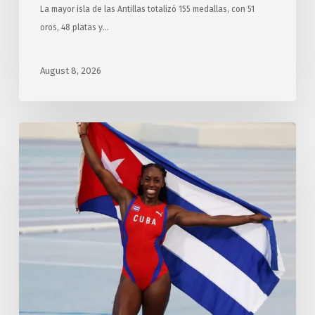
La mayor isla de las Antillas totalizó 155 medallas, con 51
oros, 48 platas y…
August 8, 2026
Cierra
Cuba
con
ocho
preseas
doradas
en
jornada
14
Santo
Domingo