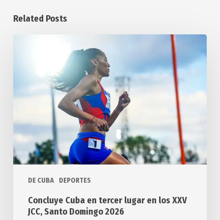
Related Posts
Concluye
Cuba
en
tercer
lugar
en
los
XXV
JCC,
Santo
Domingo
DE CUBA
DEPORTES
2026
Concluye Cuba en tercer lugar en los XXV
JCC, Santo Domingo 2026