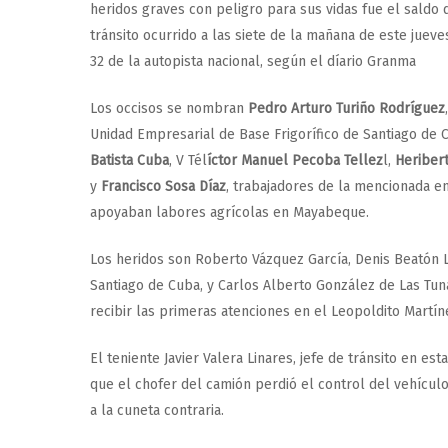
heridos graves con peligro para sus vidas fue el saldo 
tránsito ocurrido a las siete de la mañana de este jueve
32 de la autopista nacional, según el díario Granma
Los occisos se nombran
Pedro Arturo Turiño Rodríguez
Unidad Empresarial de Base Frigorífico de Santiago de 
Batista Cuba
, V Tél
íctor Manuel Pecoba Tellez
l,
Heriber
y
Francisco Sosa Díaz
, trabajadores de la mencionada e
apoyaban labores agrícolas en Mayabeque.
Los heridos son Roberto Vázquez García, Denis Beatón L
Santiago de Cuba, y Carlos Alberto González de Las Tuna
recibir las primeras atenciones en el Leopoldito Martíne
El teniente Javier Valera Linares, jefe de tránsito en es
que el chofer del camión perdió el control del vehícul
a la cuneta contraria.