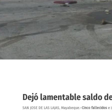
Dejó lamentable saldo de
Hit enter to search or ESC to close
SAN JOSE DE LAS LAJAS, Mayabeque.–
Cinco fallecidos
e 