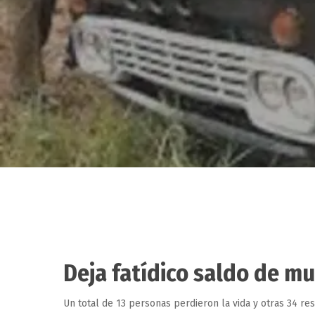
Deja fatídico saldo de mu
Hit enter to search or ESC to close
Un total de 13 personas perdieron la vida y otras 34 re