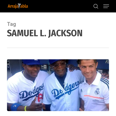
Menu
Skip
to
search
main
content
Tag
SAMUEL L. JACKSON
Yasiel