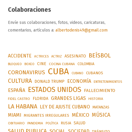
Colaboraciones
Envíe sus colaboraciones, fotos, videos, caricaturas,
comentarios, artículos a:
albertodenis49@gmail.com
BEÍSBOL
ACCIDENTE
ASESINATO
ACTRICES
ACTRIZ
CINE
COLOMBIA
BLOQUEO
BOXEO
COCINA CUBANA
CUBA
CORONAVIRUS
CUBANOS
CUBANO
CULTURA
ECONOMÍA
DONALD TRUMP
ENTRETENIMIENTOS
ESTADOS UNIDOS
ESPAÑA
FALLECIMIENTO
GRANDES LIGAS
FLORIDA
FIDEL CASTRO
HISTORIA
LA HABANA
LEY DE AJUSTE CUBANO
MATANZAS
MÚSICA
MÉXICO
MIAMI
MIGRANTES IRREGULARES
SALUD
RUSIA
OBITUARIO
PANDEMIA
POLÍTICA
SALUD PUBLICA
SOCIAL
SOCIEDAD
TRÁNSITO