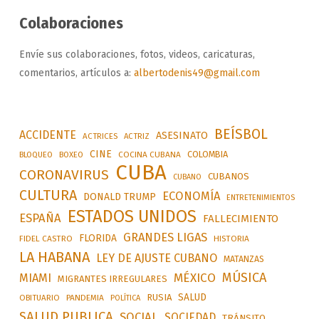
Colaboraciones
Envíe sus colaboraciones, fotos, videos, caricaturas,
comentarios, artículos a:
albertodenis49@gmail.com
BEÍSBOL
ACCIDENTE
ASESINATO
ACTRICES
ACTRIZ
CINE
COLOMBIA
BLOQUEO
BOXEO
COCINA CUBANA
CUBA
CORONAVIRUS
CUBANOS
CUBANO
CULTURA
ECONOMÍA
DONALD TRUMP
ENTRETENIMIENTOS
ESTADOS UNIDOS
ESPAÑA
FALLECIMIENTO
GRANDES LIGAS
FLORIDA
FIDEL CASTRO
HISTORIA
LA HABANA
LEY DE AJUSTE CUBANO
MATANZAS
MÚSICA
MÉXICO
MIAMI
MIGRANTES IRREGULARES
SALUD
RUSIA
OBITUARIO
PANDEMIA
POLÍTICA
SALUD PUBLICA
SOCIAL
SOCIEDAD
TRÁNSITO