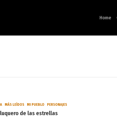
Home
BA
MÁS LEÍDOS
MI PUEBLO
PERSONAJES
eluquero de las estrellas