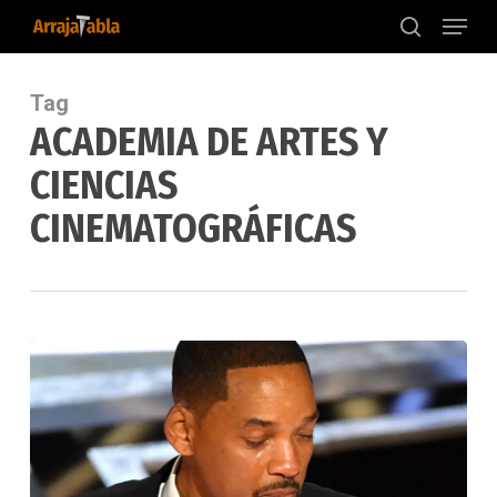
Menu
Skip
to
search
main
content
Tag
ACADEMIA DE ARTES Y
CIENCIAS
CINEMATOGRÁFICAS