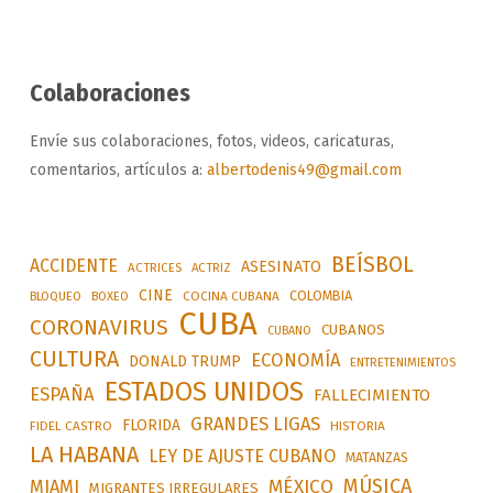
Colaboraciones
Envíe sus colaboraciones, fotos, videos, caricaturas,
comentarios, artículos a:
albertodenis49@gmail.com
BEÍSBOL
ACCIDENTE
ASESINATO
ACTRICES
ACTRIZ
CINE
COLOMBIA
BLOQUEO
BOXEO
COCINA CUBANA
CUBA
CORONAVIRUS
CUBANOS
CUBANO
CULTURA
ECONOMÍA
DONALD TRUMP
ENTRETENIMIENTOS
ESTADOS UNIDOS
ESPAÑA
FALLECIMIENTO
GRANDES LIGAS
FLORIDA
FIDEL CASTRO
HISTORIA
LA HABANA
LEY DE AJUSTE CUBANO
MATANZAS
MÚSICA
MÉXICO
MIAMI
MIGRANTES IRREGULARES