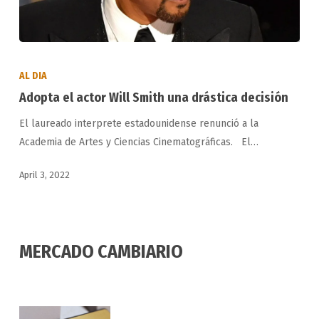
Adopta
el
AL DIA
actor
Adopta el actor Will Smith una drástica decisión
Will
El laureado interprete estadounidense renunció a la
Smith
Academia de Artes y Ciencias Cinematográficas. El…
una
drástica
April 3, 2022
decisión
MERCADO CAMBIARIO